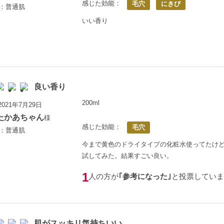
感じた効能：
毛穴
にきび
歳：普通肌
いい香り
良い香り
200ml
021年7月29日
たかあちゃん
様
感じた効能：
毛穴
歳：普通肌
今まで黄色のドライタイプの化粧水使ってたけ
試してみた。結果すごい良い。
1
人の方が
｢参考になった｣
と投票していま
肌がスッキリ気持ちいい