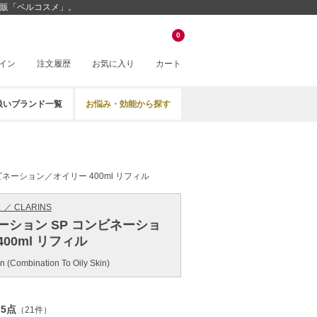
通販「ベルコスメ」。
0
イン
注文履歴
お気に入り
カート
扱いブランド一覧
お悩み・効能から探す
ビネーション／オイリー 400ml リフィル
／ CLARINS
ーション SP コンビネーショ
00ml リフィル
on (Combination To Oily Skin)
.5点
（21件）