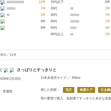
12件
10代以下
0件
7件
20代
2件
2件
30代
7件
0件
40代
7件
0件
50代
4件
60代以上
1件
を表示／ 21件
さっぱりとすっきりと
日本未発売サイズ ／ 400ml
026年1月20日
感じた効能：
毛穴
角質ケア
引き締
歳：普通肌
母の要望で購入。低刺激ですっきりと余分な皮