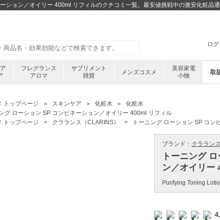
ビネーション／オイリー 400ml リフィルのクチコミ一覧。最安値挑戦中の激安化粧品
ログ
ケア
フレグランス
サプリメント
美容家電
メンズコスメ
取
ア
アロマ
雑貨
小物
メ トップページ
スキンケア
化粧水
化粧水
ング ローション SP コンビネーション／オイリー 400ml リフィル
メ トップページ
クラランス（CLARINS）
トーニング ローション SP コン
ブランド：
クラランス 
トーニング ロ
ン／オイリー 4
Purifying Toning Loti
4