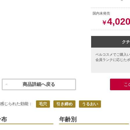
国内未発売
4,02
￥
クチ
ベルコスメでご購入
会員ランクに応じた
商品詳細へ戻る
こ
く感じられた効能：
毛穴
引き締め
うるおい
分布
年齢別