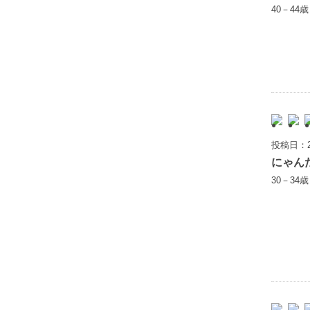
40－44
投稿日：2
にゃん
30－34