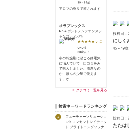
30－34歳
アロマの香りで癒されます
オラプレックス
No.4 ボンドメンテナンスシ
投稿日：2
ャンプー 250ml
にしく
★★★★★ 5 点
45－49
UKU様
60歳以上
冬の乾燥期に起こる静電気
に悩んでいて 口コミをみ
て購入しました。濃厚なの
か ほんの少量で洗えま
す。か...
クチコミ一覧を見る
検索キーワードランキング
フューチャーソリューショ
1
投稿日：2
ンlx コンセントレイティッ
たたは
ド ブライトニングソフナ