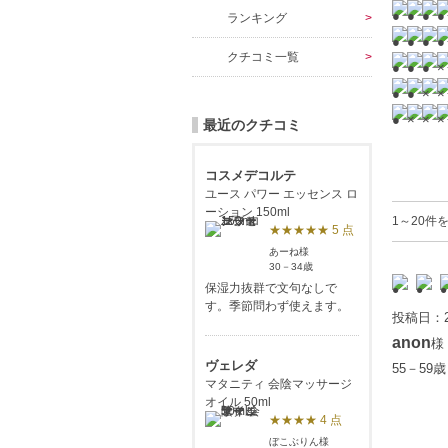
ランキング
クチコミ一覧
最近のクチコミ
コスメデコルテ
ユース パワー エッセンス ロ
ーション 150ml
1～20件
★★★★★ 5 点
あーね様
30－34歳
保湿力抜群で文句なしで
す。季節問わず使えます。
投稿日：2
anon
様
ヴェレダ
55－59
マタニティ 会陰マッサージ
オイル 50ml
★★★★ 4 点
ぼこぶりん様