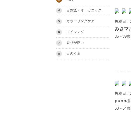
自然派・オーガニック
4
カラーリングケア
投稿日：2
5
みさマ
エイジング
6
35－39
香りが良い
7
目のくま
8
投稿日：2
punn
様
50－54