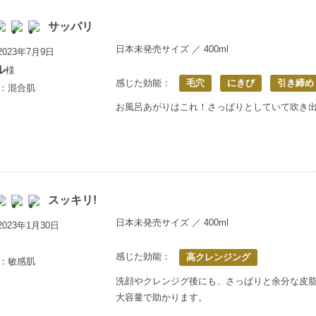
サッパリ
日本未発売サイズ ／ 400ml
023年7月9日
ル
様
感じた効能：
毛穴
にきび
引き締め
歳：混合肌
お風呂あがりはこれ！さっぱりとしていて吹き
スッキリ!
日本未発売サイズ ／ 400ml
023年1月30日
感じた効能：
高クレンジング
歳：敏感肌
洗顔やクレンジグ後にも、さっぱりと余分な皮脂
大容量で助かります。