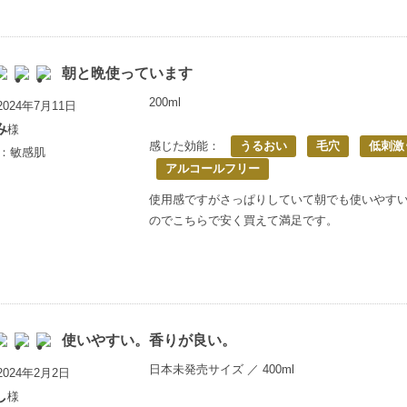
朝と晩使っています
200ml
024年7月11日
み
様
感じた効能：
うるおい
毛穴
低刺激
歳：敏感肌
アルコールフリー
使用感ですがさっぱりしていて朝でも使いやす
のでこちらで安く買えて満足です。
使いやすい。香りが良い。
日本未発売サイズ ／ 400ml
024年2月2日
し
様