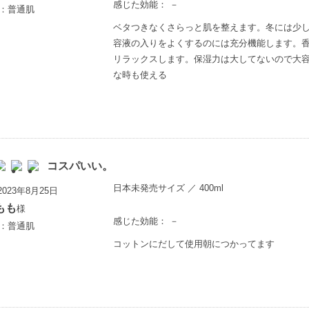
感じた効能： －
歳：普通肌
ベタつきなくさらっと肌を整えます。冬には少
容液の入りをよくするのには充分機能します。
リラックスします。保湿力は大してないので大
な時も使える
コスパいい。
日本未発売サイズ ／ 400ml
023年8月25日
もも
様
感じた効能： －
歳：普通肌
コットンにだして使用朝につかってます