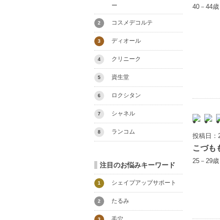
ー
40－44
コスメデコルテ
2
ディオール
3
クリニーク
4
資生堂
5
ロクシタン
6
シャネル
7
ランコム
8
投稿日：2
こづも
25－29
注目のお悩みキーワード
シェイプアップサポート
1
たるみ
2
毛穴
3