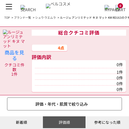
0
TOP
>
ブランド一覧
>
シュウ ウエムラ
>
ルージュ アンリミテッド キヌ マット KM RD163のク
総合クチコミ評価
4点
商品を見
評価内訳
る
0件
クチコミ件
数
1件
1件
0件
0件
0件
評価・年代・肌質で絞り込み
新着順
評価順
参考になった順