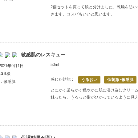
2個セットを買って娘と分けました。乾燥を防い
きます。コスパもいいと思います。
敏感肌のレスキュー
50ml
021年9月1日
san
様
感じた効能：
うるおい
低刺激･敏感肌
歳：敏感肌
とにかく柔らかく穏やかに肌に溶け込むクリー
触ったら、うるっと指がひかっているように見え
保湿効果が高い