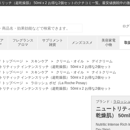
スリッチ（超乾燥肌） 50ml x 2 お得な2個セットのクチコミ一覧。最安値挑戦中
ログ
ケア
フレグランス
サプリメント
美容家電
メンズコスメ
取
ア
アロマ
雑貨
小物
メ トップページ
スキンケア
クリーム・オイル
デイクリーム
トリティック インテンスリッチ（超乾燥肌） 50ml x 2 お得な2個セット
メ トップページ
スキンケア
クリーム・オイル
ナイトクリーム
トリティック インテンスリッチ（超乾燥肌） 50ml x 2 お得な2個セット
メ トップページ
ラロッシュ ポゼ（La Roche Posay）
トリティック インテンスリッチ（超乾燥肌） 50ml x 2 お得な2個セット
ブランド：
ラロッシュ ポ
ニュートリテ
乾燥肌） 50m
Nutritic Intense Rich
Dry Skin)