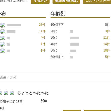
く感じられた効能：
うるおい
低刺激･敏感肌
コストパフォー
分布
年齢別
23件
10代以下
0件
14件
20代
3件
4件
30代
11件
1件
40代
14件
1件
50代
10件
60代以上
5件
を表示／ 14件
ちょっとべたべた
50ml
025年11月28日
u
様