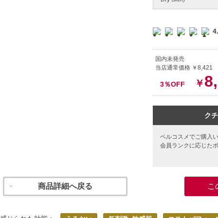
4
国内未発売
当店通常価格 ￥8,421
8
￥
3％OFF
クチ
ベルコスメでご購入
会員ランクに応じた
商品詳細へ戻る
こ