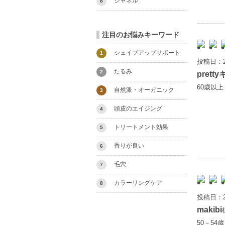
シャネル
8
注目のお悩みキーワード
シェイプアップサポート
1
投稿日：2
たるみ
2
prett
60歳以
自然派・オーガニック
3
頭皮のエイジング
4
トリートメント効果
5
香りが良い
6
毛穴
7
カラーリングケア
8
投稿日：2
makibi
50－54