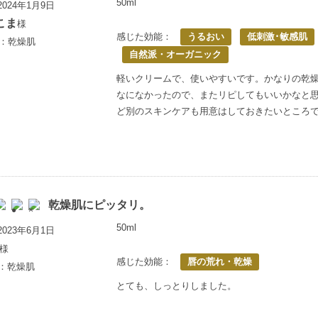
50ml
024年1月9日
こま
様
感じた効能：
うるおい
低刺激･敏感肌
歳：乾燥肌
自然派・オーガニック
軽いクリームで、使いやすいです。かなりの乾
なになかったので、またリピしてもいいかなと
ど別のスキンケアも用意はしておきたいところ
乾燥肌にピッタリ。
50ml
023年6月1日
様
感じた効能：
唇の荒れ・乾燥
上：乾燥肌
とても、しっとりしました。