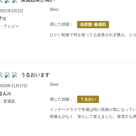
50ml
021年3月2日
す
様
感じた効能：
低刺激･敏感肌
歳：アトピー
ひどい乾燥で何を使っても改善されず購入。と
うるおいます
50ml
020年11月17日
はん
様
感じた効能：
うるおい
歳：普通肌
インナードライで冬場は特に乾燥が気になって
刺激も少なく、安心して使えました。保湿力も