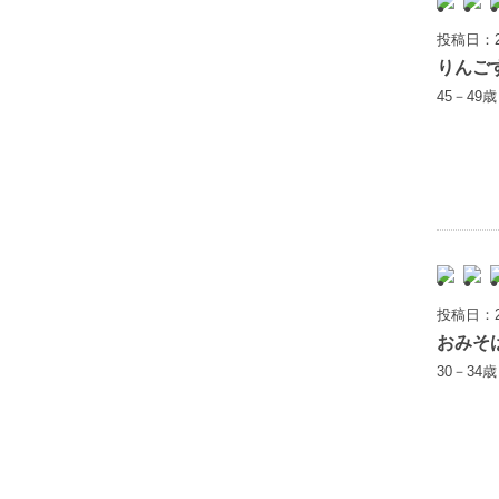
投稿日：2
りんご
45－49
投稿日：2
おみそ
30－34