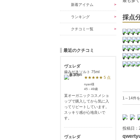
最も多
新着アイテム
採点
ランキング
クチコミ一覧
最近のクチコミ
ヴェレダ
歯みがきソルト 75ml
★★★★★ 5 点
nyan様
45－49歳
某オーガニックコスメショ
1～14件
ップで購入してから気に入
ってリピートしています。
スッキリ感が心地良いで
す。
投稿日：2
qwerty
ヴェレダ