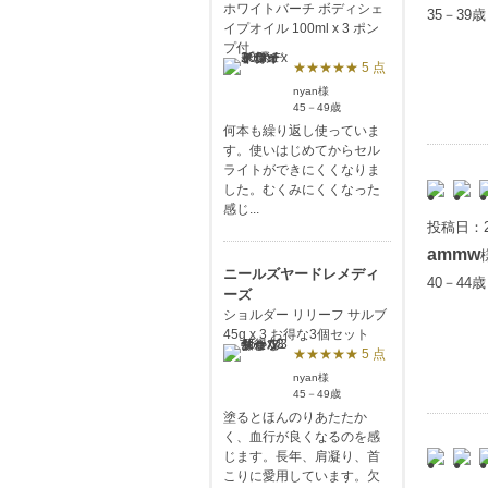
ホワイトバーチ ボディシェ
35－39
イプオイル 100ml x 3 ポン
プ付
★★★★★ 5 点
nyan様
45－49歳
何本も繰り返し使っていま
す。使いはじめてからセル
ライトができにくくなりま
した。むくみにくくなった
感じ...
投稿日：2
ammw
ニールズヤードレメディ
40－44
ーズ
ショルダー リリーフ サルブ
45g x 3 お得な3個セット
★★★★★ 5 点
nyan様
45－49歳
塗るとほんのりあたたか
く、血行が良くなるのを感
じます。長年、肩凝り、首
こりに愛用しています。欠