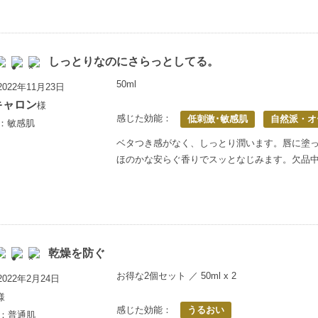
しっとりなのにさらっとしてる。
50ml
022年11月23日
yキャロン
様
感じた効能：
低刺激･敏感肌
自然派・オ
上：敏感肌
ベタつき感がなく、しっとり潤います。唇に塗
ほのかな安らぐ香りでスッとなじみます。欠品
乾燥を防ぐ
お得な2個セット ／ 50ml x 2
022年2月24日
様
感じた効能：
うるおい
歳：普通肌