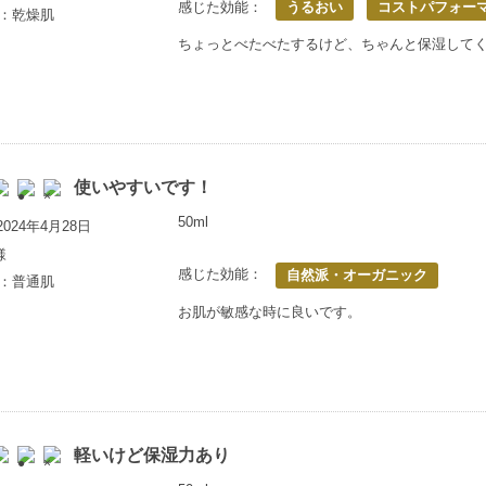
感じた効能：
うるおい
コストパフォー
歳：乾燥肌
ちょっとべたべたするけど、ちゃんと保湿して
使いやすいです！
50ml
024年4月28日
様
感じた効能：
自然派・オーガニック
歳：普通肌
お肌が敏感な時に良いです。
軽いけど保湿力あり