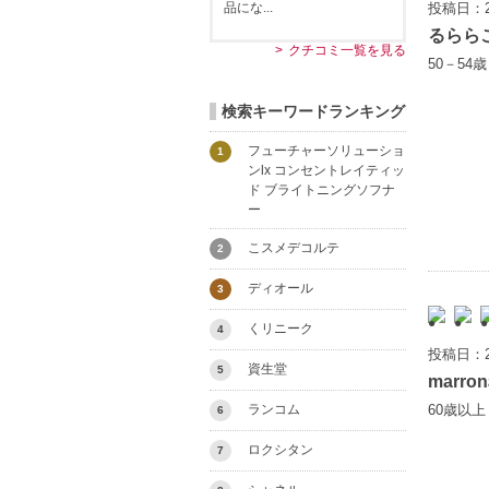
投稿日：2
品にな...
るらら
クチコミ一覧を見る
50－54
検索キーワードランキング
フューチャーソリューショ
1
ンlx コンセントレイティッ
ド ブライトニングソフナ
ー
こスメデコルテ
2
ディオール
3
くリニーク
4
投稿日：2
資生堂
5
marron
60歳以
ランコム
6
ロクシタン
7