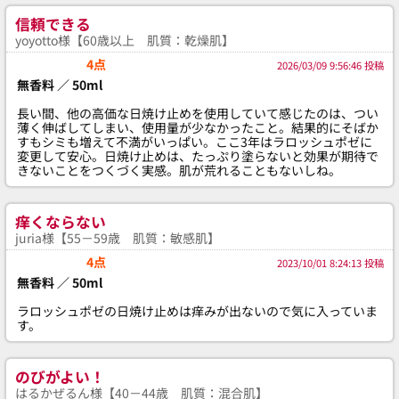
信頼できる
yoyotto様【60歳以上 肌質：乾燥肌】
4点
2026/03/09 9:56:46 投稿
無香料 ／ 50ml
長い間、他の高価な日焼け止めを使用していて感じたのは、つい
薄く伸ばしてしまい、使用量が少なかったこと。結果的にそばか
すもシミも増えて不満がいっぱい。ここ3年はラロッシュポゼに
変更して安心。日焼け止めは、たっぷり塗らないと効果が期待で
きないことをつくづく実感。肌が荒れることもないしね。
痒くならない
juria様【55－59歳 肌質：敏感肌】
4点
2023/10/01 8:24:13 投稿
無香料 ／ 50ml
ラロッシュポゼの日焼け止めは痒みが出ないので気に入っていま
す。
のびがよい！
はるかぜるん様【40－44歳 肌質：混合肌】