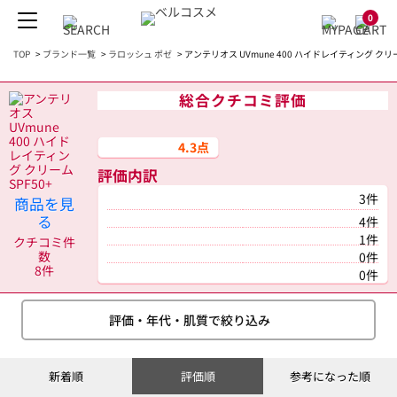
0
TOP
>
ブランド一覧
>
ラロッシュ ポゼ
>
アンテリオス UVmune 400 ハイドレイティング クリー
総合クチコミ評価
4.3点
評価内訳
3件
商品を見
る
4件
1件
クチコミ件
数
0件
8件
0件
評価・年代・肌質で絞り込み
新着順
評価順
参考になった順