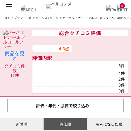
0
TOP
>
ブランド一覧
>
キールズ / キール
>
ハーバル トナーCB アルコールフリー 500mlのクチ
総合クチコミ評価
4.3点
商品を見
評価内訳
る
5件
クチコミ件
数
4件
11件
2件
0件
0件
評価・年代・肌質で絞り込み
新着順
評価順
参考になった順