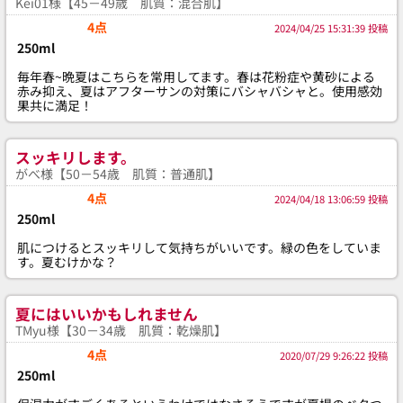
Kei01様【45－49歳 肌質：混合肌】
4点
2024/04/25 15:31:39 投稿
250ml
毎年春~晩夏はこちらを常用してます。春は花粉症や黄砂による
赤み抑え、夏はアフターサンの対策にバシャバシャと。使用感効
果共に満足！
スッキリします。
がべ様【50－54歳 肌質：普通肌】
4点
2024/04/18 13:06:59 投稿
250ml
肌につけるとスッキリして気持ちがいいです。緑の色をしていま
す。夏むけかな？
夏にはいいかもしれません
TMyu様【30－34歳 肌質：乾燥肌】
4点
2020/07/29 9:26:22 投稿
250ml