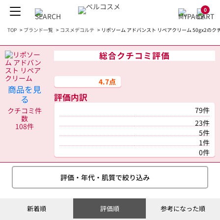
0
TOP
>
ブランド一覧
>
コスメデコルテ
>
リポソーム アドバンスト リペアクリーム 50gx2のク
総合クチコミ評価
4.7点
商品を見
評価内訳
る
79件
クチコミ件
数
23件
108件
5件
1件
0件
評価・年代・肌質で絞り込み
新着順
評価順
参考になった順