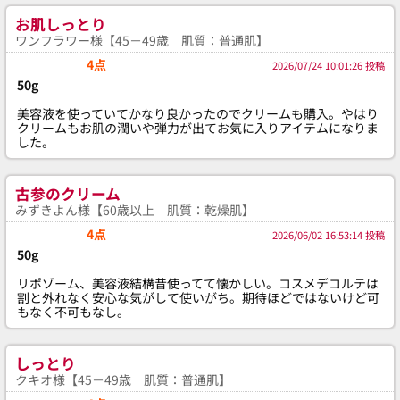
お肌しっとり
ワンフラワー様【45－49歳 肌質：普通肌】
4点
2026/07/24 10:01:26 投稿
50g
美容液を使っていてかなり良かったのでクリームも購入。やはり
クリームもお肌の潤いや弾力が出てお気に入りアイテムになりま
した。
古参のクリーム
みずきよん様【60歳以上 肌質：乾燥肌】
4点
2026/06/02 16:53:14 投稿
50g
リポゾーム、美容液結構昔使ってて懐かしい。コスメデコルテは
割と外れなく安心な気がして使いがち。期待ほどではないけど可
もなく不可もなし。
しっとり
クキオ様【45－49歳 肌質：普通肌】