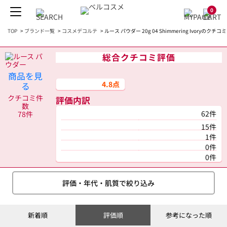
0
TOP
>
ブランド一覧
>
コスメデコルテ
>
ルース パウダー 20g 04 Shimmering Ivoryのクチコミ
総合クチコミ評価
商品を見
4.8点
る
クチコミ件
評価内訳
数
62件
78件
15件
1件
0件
0件
評価・年代・肌質で絞り込み
新着順
評価順
参考になった順