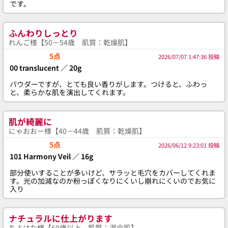
です。
ふんわりしっとり
れんご様【50－54歳 肌質：乾燥肌】
5点
2026/07/07 1:47:36 投稿
00 translucent ／ 20g
パウダーですが、とても良い香りがします。つけると、ふわっ
と、柔らかな肌を演出してくれます。
肌が綺麗に
にゃおおー様【40－44歳 肌質：乾燥肌】
5点
2026/06/12 9:23:01 投稿
101 Harmony Veil ／ 16g
部分使いすることが多いけど、サラッと毛穴をカバーしてくれま
す。光の加減なのか粉っぽくなりにくいし崩れにくいのでお気に
入り
ナチュラルに仕上がります
ちよはな様【60歳以上 肌質：混合肌】