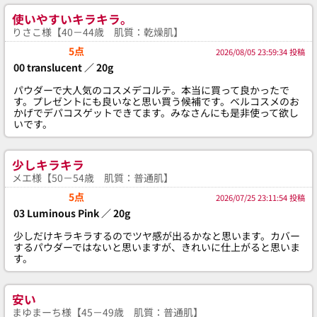
使いやすいキラキラ。
りさこ様【40－44歳 肌質：乾燥肌】
5点
2026/08/05 23:59:34 投稿
00 translucent ／ 20g
パウダーで大人気のコスメデコルテ。本当に買って良かったで
す。プレゼントにも良いなと思い買う候補です。ベルコスメのお
かげでデパコスゲットできてます。みなさんにも是非使って欲し
いです。
少しキラキラ
メエ様【50－54歳 肌質：普通肌】
5点
2026/07/25 23:11:54 投稿
03 Luminous Pink ／ 20g
少しだけキラキラするのでツヤ感が出るかなと思います。カバー
するパウダーではないと思いますが、きれいに仕上がると思いま
す。
安い
まゆまーち様【45－49歳 肌質：普通肌】