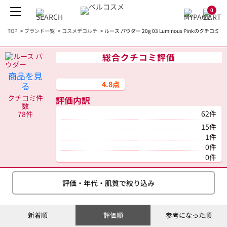
0
TOP
>
ブランド一覧
>
コスメデコルテ
>
ルース パウダー 20g 03 Luminous Pinkのクチコミ
総合クチコミ評価
商品を見
4.8点
る
クチコミ件
評価内訳
数
62件
78件
15件
1件
0件
0件
評価・年代・肌質で絞り込み
新着順
評価順
参考になった順