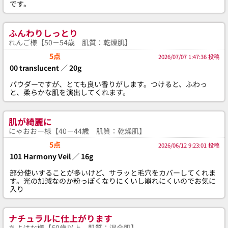
です。
ふんわりしっとり
れんご様【50－54歳 肌質：乾燥肌】
5点
2026/07/07 1:47:36 投稿
00 translucent ／ 20g
パウダーですが、とても良い香りがします。つけると、ふわっ
と、柔らかな肌を演出してくれます。
肌が綺麗に
にゃおおー様【40－44歳 肌質：乾燥肌】
5点
2026/06/12 9:23:01 投稿
101 Harmony Veil ／ 16g
部分使いすることが多いけど、サラッと毛穴をカバーしてくれま
す。光の加減なのか粉っぽくなりにくいし崩れにくいのでお気に
入り
ナチュラルに仕上がります
ちよはな様【60歳以上 肌質：混合肌】