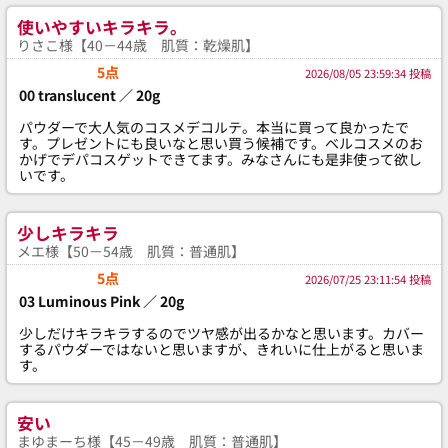
使いやすいキラキラ。
りさこ様【40－44歳 肌質：乾燥肌】
5点
2026/08/05 23:59:34 投稿
00 translucent ／ 20g
パウダーで大人気のコスメデコルテ。本当に買って良かったで
す。プレゼントにも良いなと思い買う候補です。ベルコスメのお
かげでデパコスゲットできてます。みなさんにも是非使って欲し
いです。
少しキラキラ
メエ様【50－54歳 肌質：普通肌】
5点
2026/07/25 23:11:54 投稿
03 Luminous Pink ／ 20g
少しだけキラキラするのでツヤ感が出るかなと思います。カバー
するパウダーではないと思いますが、きれいに仕上がると思いま
す。
安い
まゆまーち様【45－49歳 肌質：普通肌】