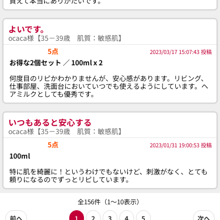
買えて本当にありがたいです。
よいです。
ocaca様【35－39歳 肌質：敏感肌】
5点
2023/03/17 15:07:43 投稿
お得な2個セット ／ 100ml x 2
何度目のリピかわかりませんが、安心感があります。リビング、
仕事部屋、洗面台においていつでも使えるようにしています。ヘ
アミルクとしても優秀です。
いつもあると安心する
ocaca様【35－39歳 肌質：敏感肌】
5点
2023/01/31 19:00:53 投稿
100ml
特に肌を綺麗に！というわけでもないけど、刺激がなく、とても
頼りになるのでずっとリピしています。
全156件（1～10表示）
前へ
1
2
3
4
5
次へ