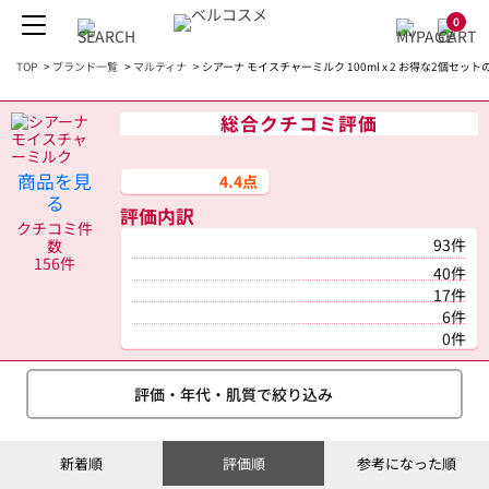
0
TOP
>
ブランド一覧
>
マルティナ
>
シアーナ モイスチャーミルク 100ml x 2 お得な2個セッ
総合クチコミ評価
商品を見
4.4点
る
評価内訳
クチコミ件
93件
数
156件
40件
17件
6件
0件
評価・年代・肌質で絞り込み
新着順
評価順
参考になった順