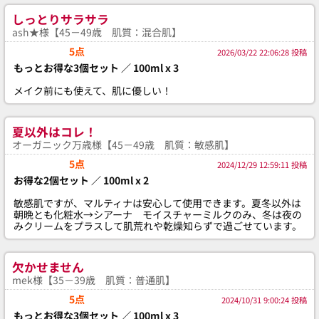
しっとりサラサラ
ash★様【45－49歳 肌質：混合肌】
5点
2026/03/22 22:06:28 投稿
もっとお得な3個セット ／ 100ml x 3
メイク前にも使えて、肌に優しい！
夏以外はコレ！
オーガニック万歳様【45－49歳 肌質：敏感肌】
5点
2024/12/29 12:59:11 投稿
お得な2個セット ／ 100ml x 2
敏感肌ですが、マルティナは安心して使用できます。夏冬以外は
朝晩とも化粧水→シアーナ モイスチャーミルクのみ、冬は夜の
みクリームをプラスして肌荒れや乾燥知らずで過ごせています。
欠かせません
mek様【35－39歳 肌質：普通肌】
5点
2024/10/31 9:00:24 投稿
もっとお得な3個セット ／ 100ml x 3