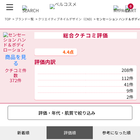
0
TOP
>
ブランド一覧
>
クリエイティブネイルデザイン（CND)
>
センセーション ハンド＆ボディ
総合クチコミ評価
4.4点
商品を見
評価内訳
る
208件
クチコミ件
数
112件
372件
41件
9件
2件
評価・年代・肌質で絞り込み
新着順
評価順
参考になった順