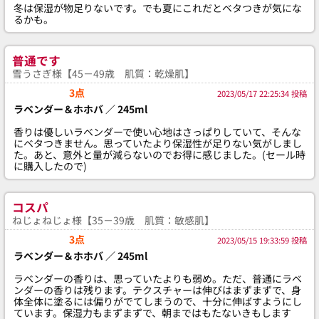
冬は保湿が物足りないです。でも夏にこれだとベタつきが気にな
るかも。
普通です
雪うさぎ様【45－49歳 肌質：乾燥肌】
3点
2023/05/17 22:25:34 投稿
ラベンダー＆ホホバ ／ 245ml
香りは優しいラベンダーで使い心地はさっぱりしていて、そんな
にベタつきません。思っていたより保湿性が足りない気がしまし
た。あと、意外と量が減らないのでお得に感じました。(セール時
に購入したので)
コスパ
ねじょねじょ様【35－39歳 肌質：敏感肌】
3点
2023/05/15 19:33:59 投稿
ラベンダー＆ホホバ ／ 245ml
ラベンダーの香りは、思っていたよりも弱め。ただ、普通にラベ
ンダーの香りは残ります。テクスチャーは伸びはまずまずで、身
体全体に塗るには偏りがでてしまうので、十分に伸ばすようにし
ています。保湿力もまずまずで、朝まではもたないきもします