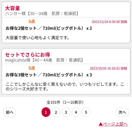
大容量
ハンガー様【30－34歳 肌質：乾燥肌】
5点
2023/12/24 8:39:38 投稿
お得な2個セット ／ 710ml(ビッグボトル） x 2
大容量で使い心地もよく満足です。
セットでさらにお得
magicalsta様【40－44歳 肌質：普通肌】
5点
2023/10/10 16:18:32 投稿
お得な3個セット ／ 710ml(ビッグボトル） x 3
ここでしかこんなに安く買えないので、いつもリピしてます。こ
のシリーズ大好きです。
全191件（1～10表示）
前へ
1
2
3
4
5
次へ
▲ページ上部へ