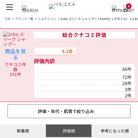
0
TOP
>
ブランド一覧
>
ジョヴァンニ
>
2chic スリーク シャンプー 710ml(ビッグボトル） x
総合クチコミ評価
商品を見
4.2点
る
評価内訳
クチコミ件
86件
数
191件
72件
28件
3件
2件
評価・年代・肌質で絞り込み
新着順
評価順
参考になった順