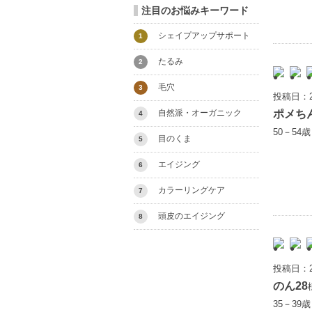
注目のお悩みキーワード
シェイプアップサポート
1
たるみ
2
毛穴
3
投稿日：2
ポメち
自然派・オーガニック
4
50－54
目のくま
5
エイジング
6
カラーリングケア
7
頭皮のエイジング
8
投稿日：2
のん28
35－39