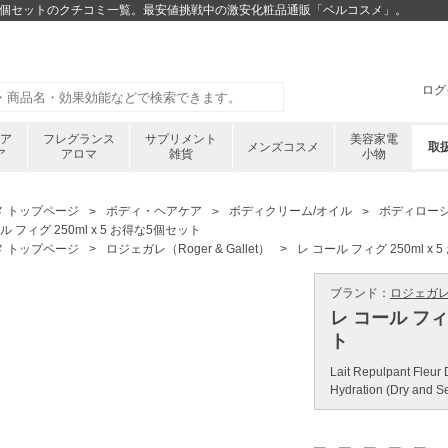
5 お得な5個セットのクチコミ一覧。最安値挑戦中の激安化粧品通販「ベルコスメ」。
ログ
ケア
フレグランス
サプリメント
美容家電
メンズコスメ
取
ア
アロマ
雑貨
小物
メ トップページ
ボディ・ヘアケア
ボディクリーム/オイル
ボディロー
ル フィグ 250ml x 5 お得な5個セット
メ トップページ
ロジェガレ（Roger & Gallet）
レ コール フィグ 250ml x
ブランド：
ロジェガレ ／ 
レ コール フィグ
ト
Lait Repulpant Fleur
Hydration (Dry and Se