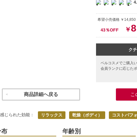
4
希望小売価格 ￥14,850
8
￥
43％OFF
クチ
ベルコスメでご購入
会員ランクに応じた
商品詳細へ戻る
こ
く感じられた効能：
リラックス
乾燥（ボディ）
コストパフ
分布
年齢別