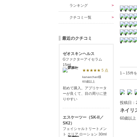
ランキング
クチコミ一覧
最近のクチコミ
ゼオスキンヘルス
Gファクターアイセラム
15ml
★★★★★ 5 点
1～15件
kanaechan様
60歳以上
初めて購入。アプリケータ
ーが良くて、目の周りに塗
りやすい
投稿日：2
ネイリ
エスケーツー（SK-II／
60歳以
SK2）
フェイシャルトリートメン
ト クリア ローション 30ml