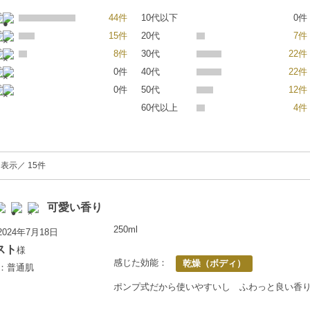
44件
10代以下
0件
15件
20代
7件
8件
30代
22件
0件
40代
22件
0件
50代
12件
60代以上
4件
を表示／ 15件
可愛い香り
250ml
024年7月18日
スト
様
感じた効能：
乾燥（ボディ）
上：普通肌
ポンプ式だから使いやすいし ふわっと良い香