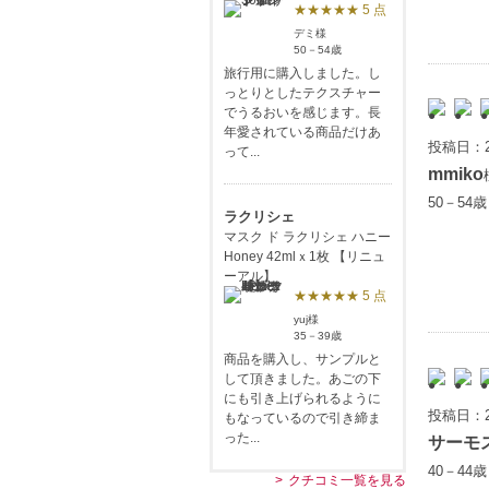
★★★★★ 5 点
デミ様
50－54歳
旅行用に購入しました。し
っとりとしたテクスチャー
でうるおいを感じます。長
年愛されている商品だけあ
投稿日：2
って...
mmiko
50－54
ラクリシェ
マスク ド ラクリシェ ハニー
Honey 42mlｘ1枚 【リニュ
ーアル】
★★★★★ 5 点
yuj様
35－39歳
商品を購入し、サンプルと
して頂きました。あごの下
にも引き上げられるように
投稿日：2
もなっているので引き締ま
った...
サーモ
40－44
クチコミ一覧を見る