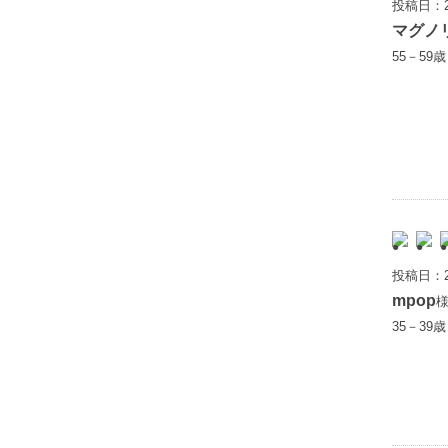
投稿日：2
マグノ
55－59
投稿日：2
mpop
35－39