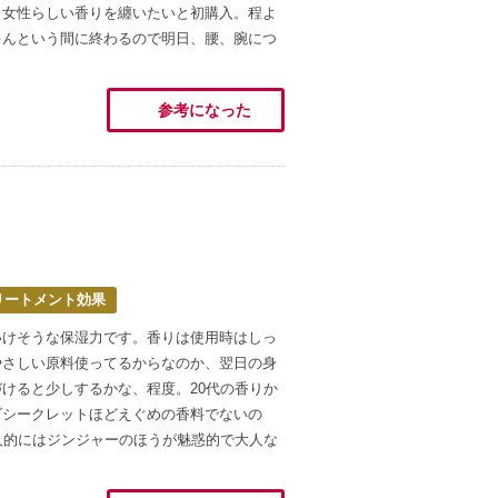
も女性らしい香りを纏いたいと初購入。程よ
ゃんという間に終わるので明日、腰、腕につ
参考になった
リートメント効果
いけそうな保湿力です。香りは使用時はしっ
やさしい原料使ってるからなのか、翌日の身
けると少しするかな、程度。20代の香りか
ズシークレットほどえぐめの香料でないの
人的にはジンジャーのほうが魅惑的で大人な