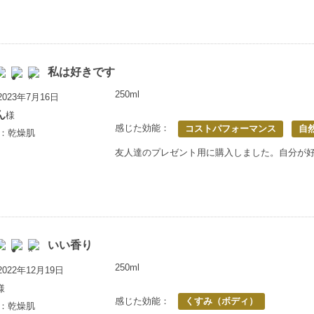
私は好きです
250ml
023年7月16日
ん
様
感じた効能：
コストパフォーマンス
自
歳：乾燥肌
友人達のプレゼント用に購入しました。自分が
いい香り
250ml
022年12月19日
様
感じた効能：
くすみ（ボディ）
歳：乾燥肌