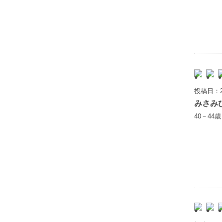
投稿日：2
みさみ
40－44