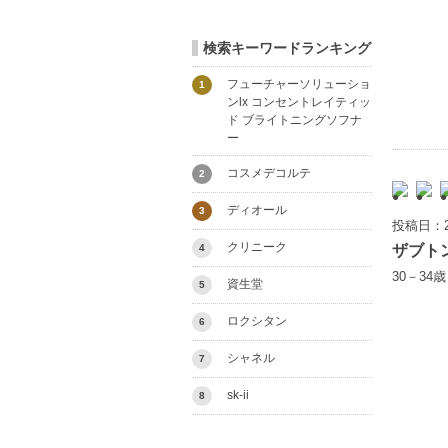
検索キーワードランキング
フューチャーソリューショ
1
ンlx コンセントレイティッ
ド ブライトニングソフナ
ー
コスメデコルテ
2
ディオール
3
投稿日：2
クリニーク
ザブト
4
30－34
資生堂
5
ロクシタン
6
シャネル
7
sk-ii
8