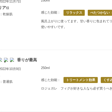
250ml
022年11月7日
リア
様
感じた効能：
リラックス
べたつかない
歳：乾燥肌
風呂上がりに使ってます。甘い香りに包まれて
使いやすいです。
香りが最高
250ml
022年10月9日
様
感じた効能：
トリートメント効果
くす
歳：普通肌
ロジェガレ フィグが好きな人なら必ず買うべ