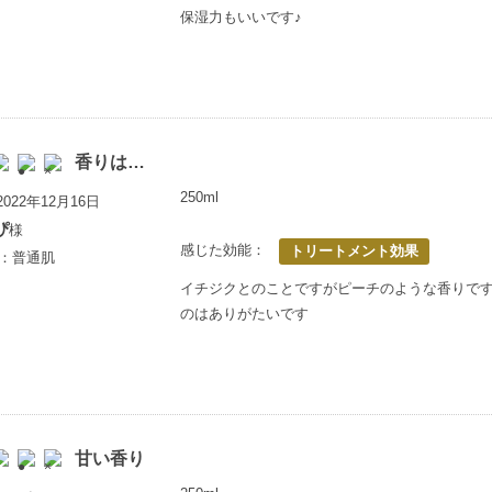
保湿力もいいです♪
香りは…
250ml
022年12月16日
ぴ
様
感じた効能：
トリートメント効果
歳：普通肌
イチジクとのことですがピーチのような香りで
のはありがたいです
甘い香り