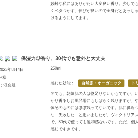
妙齢な私にはありがたい大変良い香り。少しで
くベタつかず、伸びが良いので全身だとあっち
けるようにしてます。
保湿力◎香り、30代でも意外と大丈夫
250ml
023年8月4日
ン
様
感じた効能：
自然派・オーガニック
ト
歳：混合肌
冬でも、乾燥肌の人は物足りないかもですが、
かり香るしお風呂場にもしばらく残りますが、
体そのものにはほぼ残ってないです。肌に鼻近づ
な…失敗した…と思いましたが、ヴィクトリア
で、30代で使っても違和感ないです。ただ、個
感じですきです。