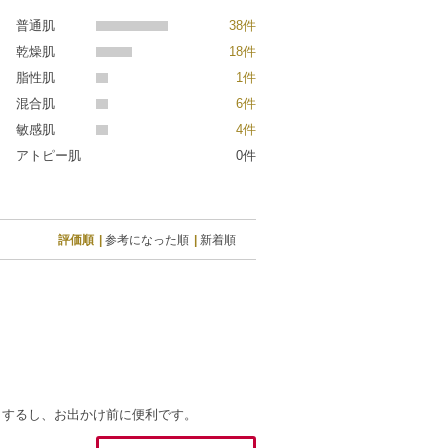
普通肌
38件
乾燥肌
18件
脂性肌
1件
混合肌
6件
敏感肌
4件
アトピー肌
0件
評価順
参考になった順
新着順
りするし、お出かけ前に便利です。