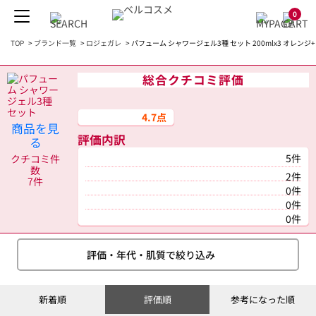
0
TOP
>
ブランド一覧
>
ロジェガレ
>
パフューム シャワージェル3種 セット 200mlx3 オレ
総合クチコミ評価
4.7点
商品を見
評価内訳
る
5件
クチコミ件
数
2件
7件
0件
0件
0件
評価・年代・肌質で絞り込み
新着順
評価順
参考になった順