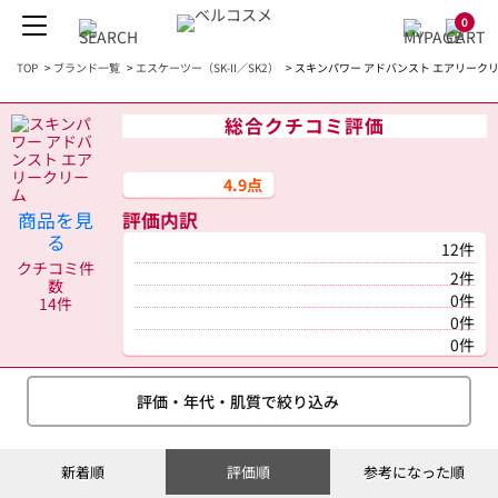
0
TOP
>
ブランド一覧
>
エスケーツー（SK-II／SK2）
>
スキンパワー アドバンスト エアリークリ
総合クチコミ評価
4.9点
商品を見
評価内訳
る
12件
クチコミ件
2件
数
0件
14件
0件
0件
評価・年代・肌質で絞り込み
新着順
評価順
参考になった順