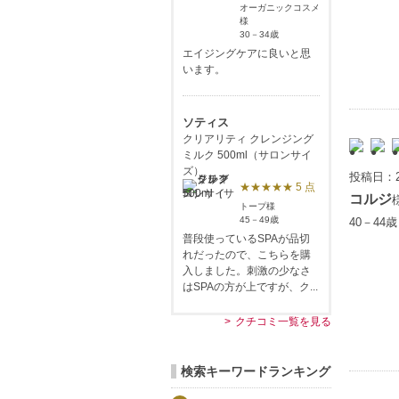
オーガニックコスメ
様
30－34歳
エイジングケアに良いと思
います。
ソティス
クリアリティ クレンジング
ミルク 500ml（サロンサイ
ズ）
投稿日：2
★★★★★ 5 点
コルジ
トープ様
45－49歳
40－44
普段使っているSPAが品切
れだったので、こちらを購
入しました。刺激の少なさ
はSPAの方が上ですが、ク...
クチコミ一覧を見る
検索キーワードランキング