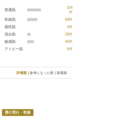
104
普通肌
件
乾燥肌
69件
脂性肌
4件
混合肌
28件
敏感肌
40件
アトピー肌
6件
評価順
参考になった順
新着順
唇の荒れ・乾燥