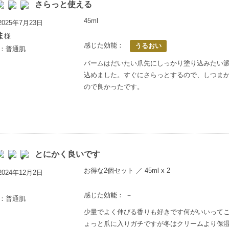
さらっと使える
45ml
025年7月23日
ま
様
感じた効能：
うるおい
歳：普通肌
バームはだいたい爪先にしっかり塗り込みたい
込めました。すぐにさらっとするので、しつま
ので良かったです。
とにかく良いです
お得な2個セット ／ 45ml x 2
024年12月2日
感じた効能： －
歳：普通肌
少量でよく伸びる香りも好きです何がいいって
ょっと爪に入りガチですが冬はクリームより保