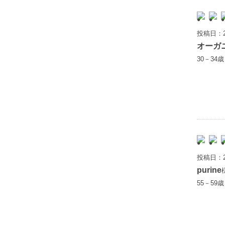
投稿日：2
オーガ
30－34
投稿日：2
purine
55－59