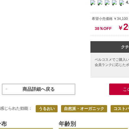
4
希望小売価格 ￥34,100
2
￥
38％OFF
クチ
ベルコスメでご購入
会員ランクに応じた
商品詳細へ戻る
こ
く感じられた効能：
うるおい
自然派・オーガニック
コスト
分布
年齢別