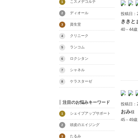
こスメデコルテ
1
ディオール
投稿日：2
2
ききと
資生堂
3
40－44
クリニーク
4
ランコム
5
ロクシタン
6
シャネル
7
ケラスターゼ
8
注目のお悩みキーワード
投稿日：2
おみ
様
シェイプアップサポート
1
45－49
頭皮のエイジング
2
たるみ
3