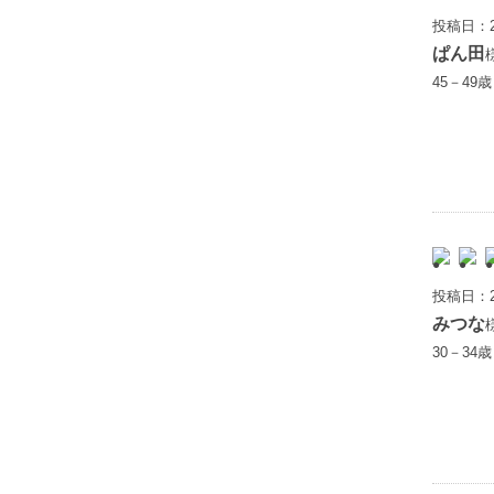
投稿日：2
ぱん田
45－49
投稿日：2
みつな
30－34