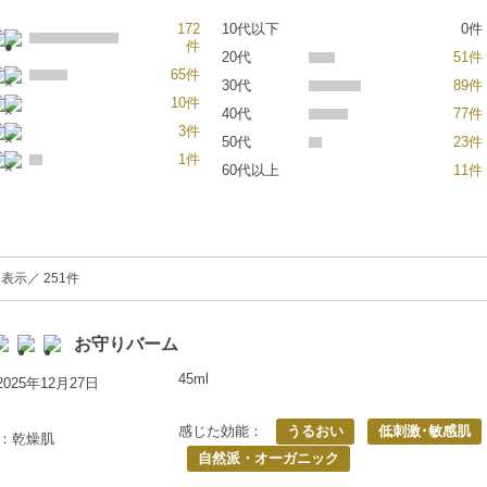
172
10代以下
0件
件
20代
51件
65件
30代
89件
10件
40代
77件
3件
50代
23件
1件
60代以上
11件
表示／ 251件
お守りバーム
45ml
025年12月27日
感じた効能：
うるおい
低刺激･敏感肌
歳：乾燥肌
自然派・オーガニック