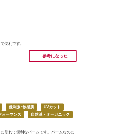
えて便利です。
参考になった
低刺激･敏感肌
UVカット
フォーマンス
自然派・オーガニック
体に塗れて便利なバームです。バームなのに