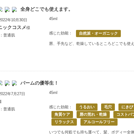
全身どこでも使えます。
45ml
022年10月30日
ニックコスメ
様
感じた効能：
自然派・オーガニック
歳：普通肌
唇、手先など、乾燥しているところどこでも使
バームの優等生！
45ml
022年7月27日
様
感じた効能：
うるおい
毛穴
にきび
歳：普通肌
角質ケア
唇の荒れ・乾燥
コストパ
リラックス
アルコールフリー
いつでも何処でも持ち運べて、髪、ボディー全