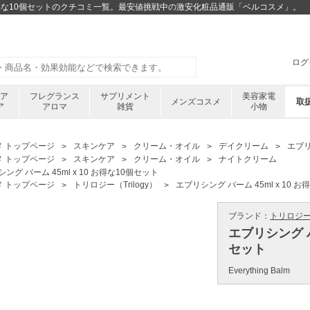
10 お得な10個セットのクチコミ一覧。最安値挑戦中の激安化粧品通販「ベルコスメ」。
ログ
ケア
フレグランス
サプリメント
美容家電
メンズコスメ
取
ア
アロマ
雑貨
小物
メ トップページ
スキンケア
クリーム・オイル
デイクリーム
エブリ
メ トップページ
スキンケア
クリーム・オイル
ナイトクリーム
ング バーム 45ml x 10 お得な10個セット
メ トップページ
トリロジー（Trilogy）
エブリシング バーム 45ml x 10 
ブランド：
トリロジー ／
エブリシング バー
セット
Everything Balm