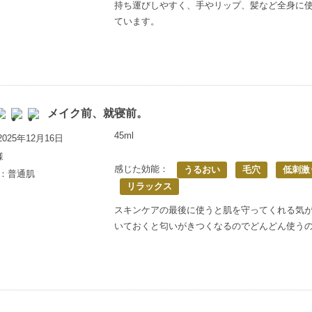
持ち運びしやすく、手やリップ、髪など全身に
ています。
メイク前、就寝前。
45ml
025年12月16日
様
感じた効能：
うるおい
毛穴
低刺激
歳：普通肌
リラックス
スキンケアの最後に使うと肌を守ってくれる気
いておくと匂いがきつくなるのでどんどん使う