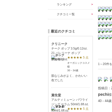
ランキング
クチコミ一覧
最近のクチコミ
クリニーク
チーク ポップ 3.5g/0.12oz.
21 バレリーナ ポップ
★★★★★ 5 点
オーガニックコスメ
1～20件を
様
30－34歳
肌なじみがよく、かわいい
色でした
投稿日：2
pechi
様
資生堂
アルティミューン パワライ
40－44
ジング セラム 50ml/1.6fl.oz.
★★★★★ 5 点