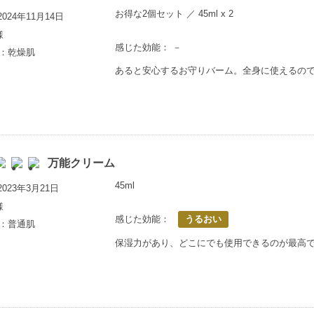
お得な2個セット ／ 45ml x 2
024年11月14日
様
感じた効能： －
歳：乾燥肌
あると安心するお守りバーム。全身に使えるの
万能クリーム
45ml
023年3月21日
様
感じた効能：
うるおい
歳：普通肌
保湿力があり、どこにでも使用できるのが最高