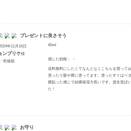
プレゼントに良さそう
45ml
024年11月16日
ョンブリケ
様
感じた効能： －
歳：乾燥肌
送料無料にしたくてなんとなくこちらを買って
塗ったり髪や唇に塗ってます。塗ったすぐはベ
膜貼った感じで結構保湿力長いです。資生堂ぽ
た！
お守り