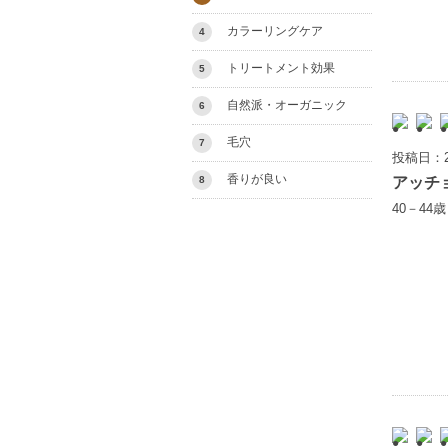
カラーリングケア
4
トリートメント効果
5
自然派・オーガニック
6
毛穴
7
投稿日：2
香りが良い
アッチ
8
40－44