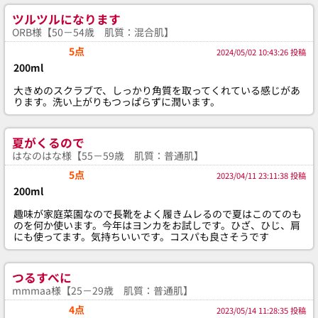
ツルツルになります
ORB様【50－54歳 肌質：混合肌】
5点
2024/05/02 10:43:26 投稿
200ml
大きめのスクラブで、しっかり角質を取ってくれている感じがあ
ります。洗い上がりもつっぱらずに潤います。
夏がくるので
はなのはな様【55－59歳 肌質：普通肌】
5点
2023/04/11 23:11:38 投稿
200ml
趣味が家庭菜園なので長靴をよく履きムレるので夏はこのてのも
のを何か使います。今年はヨンカをお試しです。ひざ、ひじ、肩
にも使ってます。気持ちいいです。コスパも良さそうです
つるすべに
mmmaa様【25－29歳 肌質：普通肌】
4点
2023/05/14 11:28:35 投稿