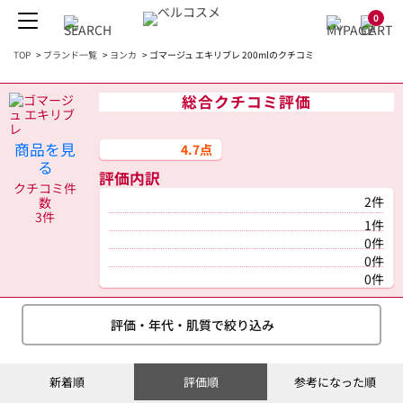
0
TOP
>
ブランド一覧
>
ヨンカ
>
ゴマージュ エキリブレ 200mlのクチコミ
総合クチコミ評価
商品を見
4.7点
る
評価内訳
クチコミ件
2件
数
3件
1件
0件
0件
0件
評価・年代・肌質で絞り込み
新着順
評価順
参考になった順