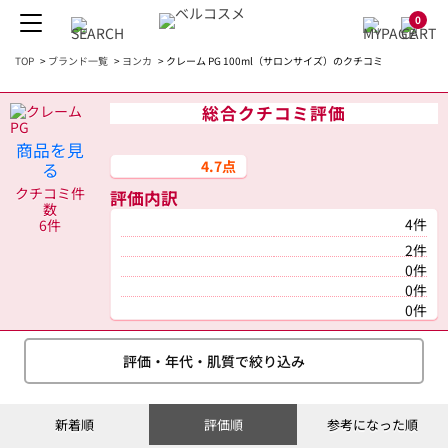
0
TOP
>
ブランド一覧
>
ヨンカ
>
クレーム PG 100ml（サロンサイズ）のクチコミ
総合クチコミ評価
商品を見
4.7点
る
クチコミ件
評価内訳
数
4件
6件
2件
0件
0件
0件
評価・年代・肌質で絞り込み
新着順
評価順
参考になった順