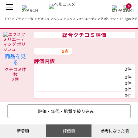
0
TOP
>
ブランド一覧
>
ゼオスキンヘルス
>
エクスフォリエーティング ポリッシュ 16.2gのク
総合クチコミ評価
5点
商品を見
評価内訳
る
2件
クチコミ件
数
0件
2件
0件
0件
0件
評価・年代・肌質で絞り込み
新着順
評価順
参考になった順