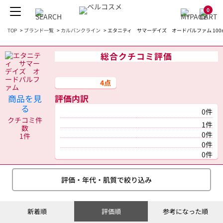
0
TOP
>
ブランド一覧
>
カルバンクライン
>
エタニティ サマーデイズ オードパルファム 100
総合クチコミ評価
4点
商品を見
評価内訳
る
0件
クチコミ件
1件
数
0件
1件
0件
0件
評価・年代・肌質で絞り込み
新着順
評価順
参考になった順