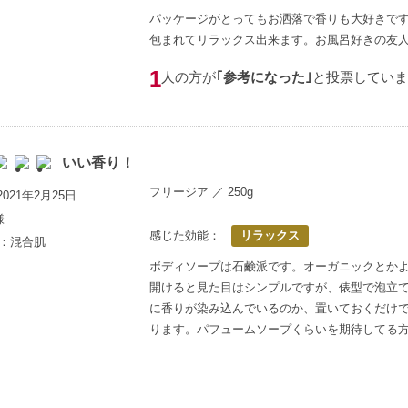
パッケージがとってもお洒落で香りも大好きで
包まれてリラックス出来ます。お風呂好きの友人
1
人の方が
｢参考になった｣
と投票していま
いい香り！
フリージア ／ 250g
021年2月25日
様
感じた効能：
リラックス
歳：混合肌
ボディソープは石鹸派です。オーガニックとか
開けると見た目はシンプルですが、俵型で泡立
に香りが染み込んでいるのか、置いておくだけ
ります。パフュームソープくらいを期待してる