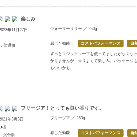
楽しみ
ウォーターリリー ／ 250g
023年11月27日
感じた効能：
コストパフォーマンス
自
歳：普通肌
ずっとマジックソープを使ってましたがなくな
かりませんが、香りよくて楽しみ。パッケージ
もいいかも。
フリージア！とっても良い香りです。
フリージア ／ 250g
021年3月3日
o
様
感じた効能：
コストパフォーマンス
自
上：混合肌