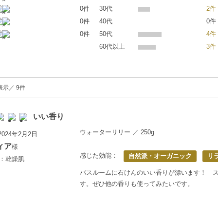
0件
30代
2件
0件
40代
0件
0件
50代
4件
60代以上
3件
表示／ 9件
いい香り
ウォーターリリー ／ 250g
024年2月2日
ィア
様
感じた効能：
自然派・オーガニック
リ
歳：乾燥肌
バスルームに石けんのいい香りが漂います！ 
す。ぜひ他の香りも使ってみたいです。