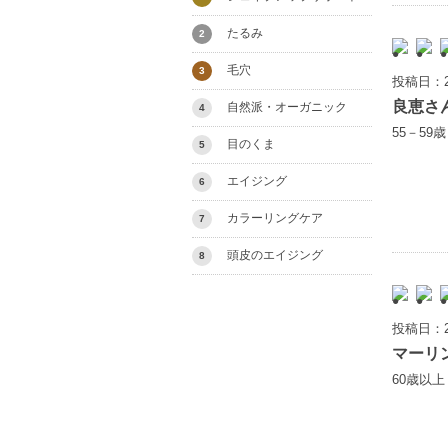
たるみ
2
毛穴
3
投稿日：2
良恵さ
自然派・オーガニック
4
55－59
目のくま
5
エイジング
6
カラーリングケア
7
頭皮のエイジング
8
投稿日：2
マーリ
60歳以