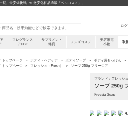
コミ一覧。最安値挑戦中の激安化粧品通販「ベルコスメ」。
ログ
ケア
フレグランス
サプリメント
美容家電
メンズコスメ
取
ア
アロマ
雑貨
小物
メ トップページ
ボディ・ヘアケア
ボディソープ
ボディ用せっけん
メ トップページ
フレッシュ（Fresh）
ソープ 250g フリージア
ブランド：
フレッシュ 
ソープ 250g
Freesia Soap
4