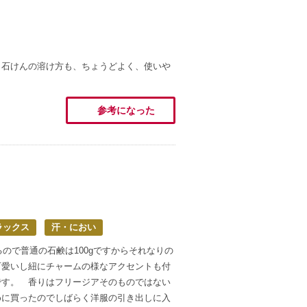
、石けんの溶け方も、ちょうどよく、使いや
参考になった
ラックス
汗・におい
るので普通の石鹸は100gですからそれなりの
可愛いし紐にチャームの様なアクセントも付
です。 香りはフリージアそのものではない
めに買ったのでしばらく洋服の引き出しに入