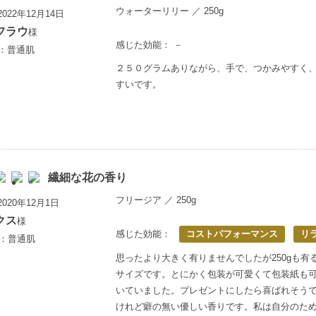
ウォーターリリー ／ 250g
022年12月14日
フラウ
様
感じた効能： －
上：普通肌
２５０グラムありながら、手で、つかみやすく
すいです。
繊細な花の香り
フリージア ／ 250g
020年12月1日
クス
様
感じた効能：
コストパフォーマンス
リ
歳：普通肌
思ったより大きく有りませんでしたが250gも有
サイズです。とにかく包装が可愛くて包装紙も
いていました。プレゼントにしたら喜ばれそう
けれど癖の無い優しい香りです。私は自分のた