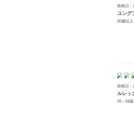
投稿日：2
ユング
60歳以
投稿日：2
ルレッ
55－59