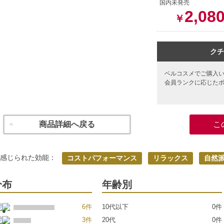
国内未発売
2,08
￥
クチ
ベルコスメでご購入
会員ランクに応じた
商品詳細へ戻る
こ
く感じられた効能：
コストパフォーマンス
リラックス
自然
分布
年齢別
6件
10代以下
0件
3件
20代
0件