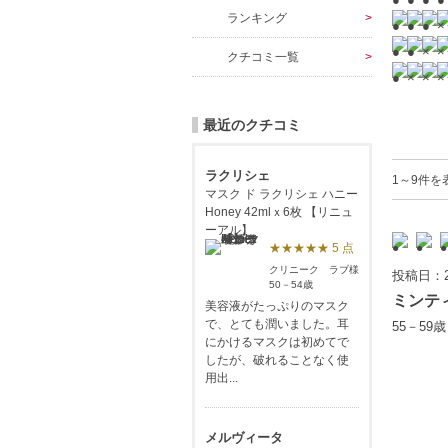
ランキング
クチコミ一覧
最近のクチコミ
ラクリシェ
1～9件を
マスク ド ラクリシェ ハニー
Honey 42mlｘ6枚 【リニュ
ーアル】
★★★★★ 5 点
クリニーク ラブ様
投稿日：2
50－54歳
ミンテ
美容液がたっぷりのマスク
で、とても潤いました。耳
55－59
にかけるマスクは初めてで
したが、破れることなく使
用出...
メルヴィータ