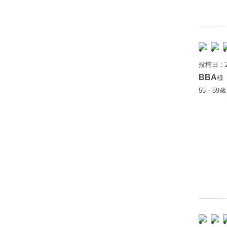
投稿日：2
BBA
様
55－59