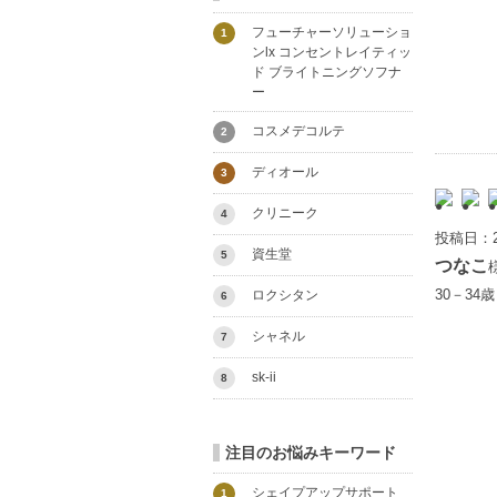
フューチャーソリューショ
1
ンlx コンセントレイティッ
ド ブライトニングソフナ
ー
コスメデコルテ
2
ディオール
3
クリニーク
4
投稿日：2
資生堂
5
つなこ
30－34
ロクシタン
6
シャネル
7
sk-ii
8
注目のお悩みキーワード
シェイプアップサポート
1