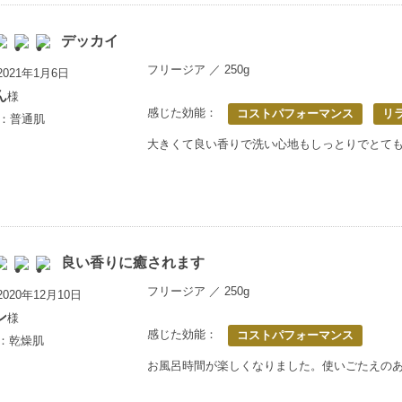
デッカイ
フリージア ／ 250g
021年1月6日
ん
様
感じた効能：
コストパフォーマンス
リ
歳：普通肌
大きくて良い香りで洗い心地もしっとりでとて
良い香りに癒されます
フリージア ／ 250g
020年12月10日
ン
様
感じた効能：
コストパフォーマンス
上：乾燥肌
お風呂時間が楽しくなりました。使いごたえの