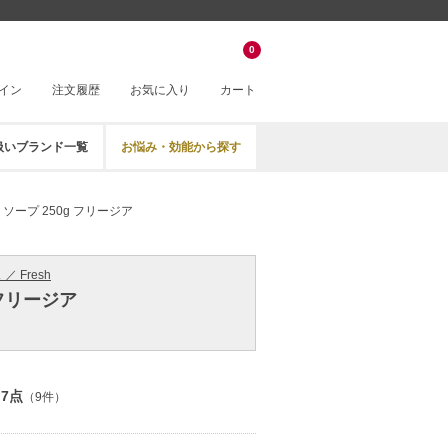
0
イン
注文履歴
お気に入り
カート
扱いブランド一覧
お悩み・効能から探す
ソープ 250g フリージア
／ Fresh
 フリージア
.7点
（9件）