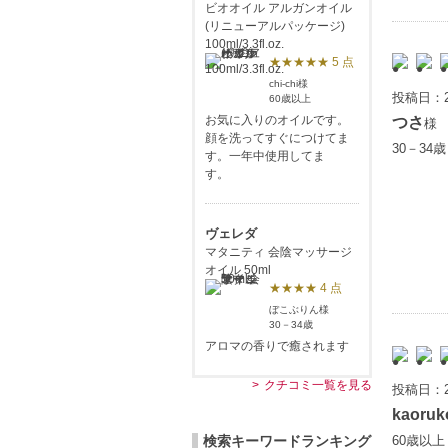
ビオオイル アルガンオイル
(リニューアルパッケージ)
100ml/3.3fl.oz.
★★★★★ 5 点
chi-chi様
投稿日：2
60歳以上
お気に入りのオイルです。
つさ
様
顔を洗ってすぐにつけてま
30－34
す。一年中使用してま
す。
ヴェレダ
マタニティ 会陰マッサージ
オイル 50ml
★★★★ 4 点
ぼこぶりん様
30－34歳
アロマの香りで癒されます
クチコミ一覧を見る
投稿日：2
kaoruk
検索キーワードランキング
60歳以