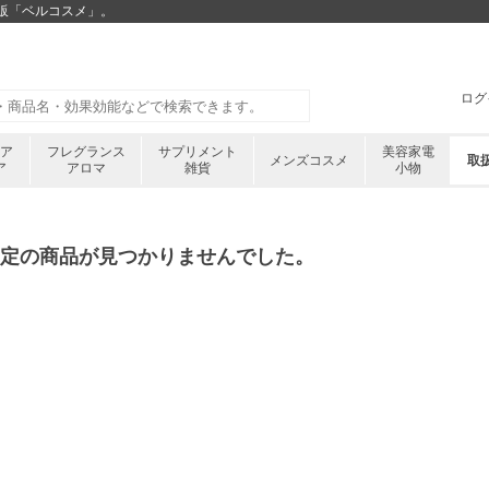
販「ベルコスメ」。
ログ
ケア
フレグランス
サプリメント
美容家電
メンズコスメ
取
ア
アロマ
雑貨
小物
定の商品が見つかりませんでした。