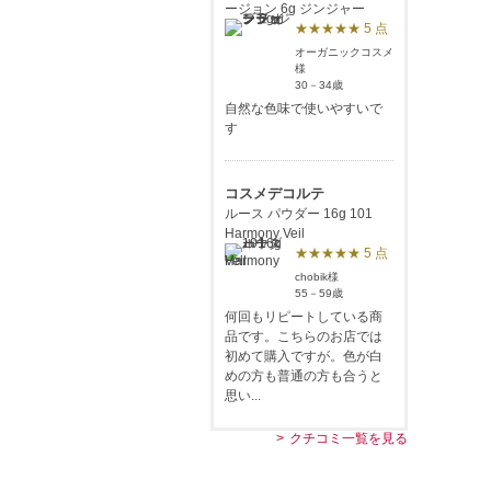
ージョン 6g ジンジャー
★★★★★ 5 点
オーガニックコスメ
様
30－34歳
自然な色味で使いやすいで
す
コスメデコルテ
ルース パウダー 16g 101
Harmony Veil
★★★★★ 5 点
chobik様
55－59歳
何回もリピートしている商
品です。こちらのお店では
初めて購入ですが。色が白
めの方も普通の方も合うと
思い...
クチコミ一覧を見る