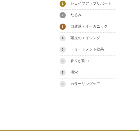
シェイプアップサポート
1
たるみ
2
自然派・オーガニック
3
頭皮のエイジング
4
トリートメント効果
5
香りが良い
6
毛穴
7
カラーリングケア
8