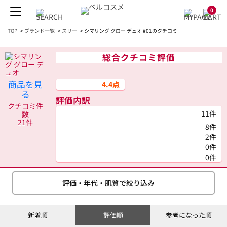
0
TOP
>
ブランド一覧
>
スリー
>
シマリング グロー デュオ #01のクチコミ
総合クチコミ評価
商品を見
4.4点
る
評価内訳
クチコミ件
11件
数
21件
8件
2件
0件
0件
評価・年代・肌質で絞り込み
新着順
評価順
参考になった順