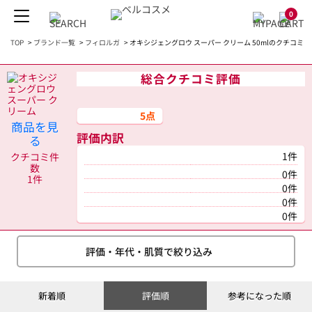
0
TOP
>
ブランド一覧
>
フィロルガ
>
オキシジェングロウ スーパー クリーム 50mlのクチコミ
総合クチコミ評価
5点
商品を見
評価内訳
る
1件
クチコミ件
数
0件
1件
0件
0件
0件
評価・年代・肌質で絞り込み
新着順
評価順
参考になった順