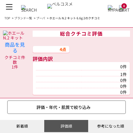
0
TOP
>
ブランド一覧
>
プーパ
>
ホエール N.2 キット 6.6g 2のクチコミ
総合クチコミ評価
商品を見
4点
る
クチコミ件
評価内訳
数
0件
1件
1件
0件
0件
0件
評価・年代・肌質で絞り込み
新着順
評価順
参考になった順