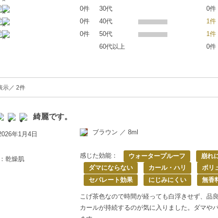
0件
30代
0件
0件
40代
1件
0件
50代
1件
60代以上
0件
表示／ 2件
綺麗です。
ブラウン ／ 8ml
026年1月4日
感じた効能：
ウォータープルーフ
崩れ
歳：乾燥肌
ダマにならない
カール・ハリ
ボリ
セパレート効果
にじみにくい
無香
こげ茶色なので時間が経っても白浮きせず、品
カールが持続するのが気に入りました。ダマや