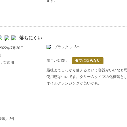
ます。
落ちにくい
ブラック ／ 8ml
022年7月30日
様
感じた効能：
ダマにならない
歳：普通肌
最後までしっかり使えるという容器がいいなと
使用感はいいです。クリームタイプの化粧落と
オイルクレンジングが良いかも。
表示／ 2件