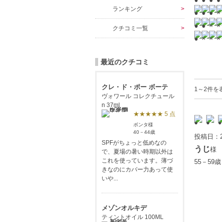
ランキング
クチコミ一覧
最近のクチコミ
クレ・ド・ポー ボーテ
1～2件を
ヴォワール コレクチュール
n 37ml
★★★★★ 5 点
ボンタ様
40－44歳
投稿日：2
SPFがちょっと低めなの
うじ
様
で、夏場の暑い時期以外は
これを使っています。薄づ
55－59
きなのにカバー力あって使
いや...
メゾンオルキデ
ティントオイル 100ML