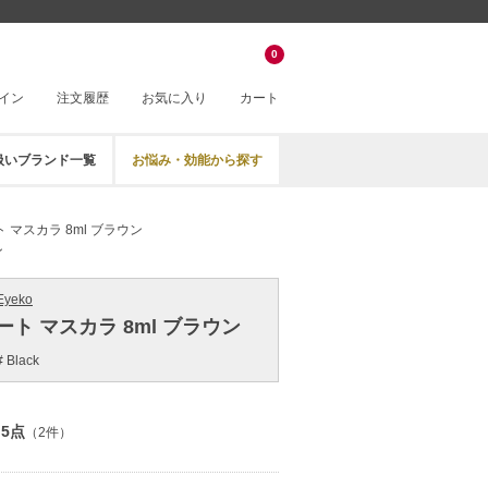
0
イン
注文履歴
お気に入り
カート
扱いブランド一覧
お悩み・効能から探す
 マスカラ 8ml ブラウン
ン
yeko
ト マスカラ 8ml ブラウン
# Black
.5点
（2件）