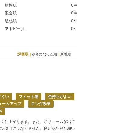
脂性肌
0件
混合肌
0件
敏感肌
0件
アトピー肌
0件
評価順
参考になった順
新着順
にくい
フィット感
色持ちがよい
ュームアップ
ロング効果
料
良く仕上がります。また、ボリュームが出て
パンダ目にはなりません。良い商品だと思い