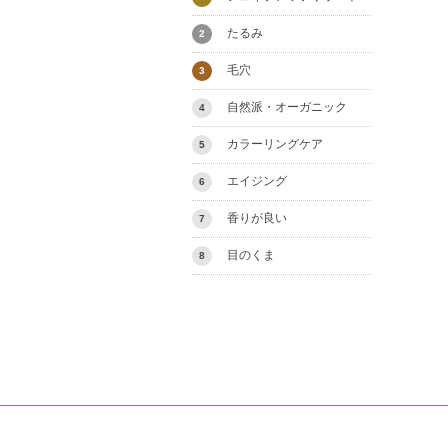
たるみ
2
毛穴
3
自然派・オーガニック
4
カラーリングケア
5
エイジング
6
香りが良い
7
目のくま
8