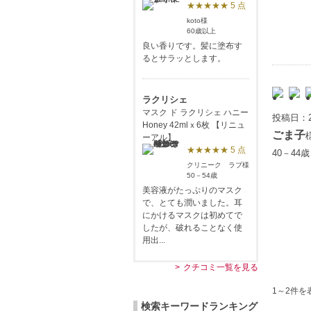
★★★★★ 5 点
koto様
60歳以上
良い香りです。髪に塗布す
るとサラッとします。
ラクリシェ
マスク ド ラクリシェ ハニー
投稿日：2
Honey 42mlｘ6枚 【リニュ
ごま子
ーアル】
★★★★★ 5 点
40－44
クリニーク ラブ様
50－54歳
美容液がたっぷりのマスク
で、とても潤いました。耳
にかけるマスクは初めてで
したが、破れることなく使
用出...
クチコミ一覧を見る
1～2件を
検索キーワードランキング