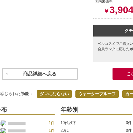
国内未発売
3,90
￥
クチ
ベルコスメでご購入
会員ランクに応じた
商品詳細へ戻る
こ
く感じられた効能：
ダマにならない
ウォータープルーフ
カ
分布
年齢別
1件
10代以下
0件
1件
20代
0件