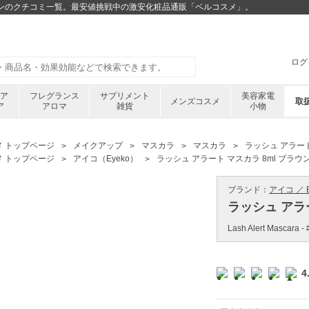
ブラウンのクチコミ一覧。最安値挑戦中の激安化粧品通販「ベルコスメ」。
ログ
ケア
フレグランス
サプリメント
美容家電
メンズコスメ
取
ア
アロマ
雑貨
小物
メ トップページ
メイクアップ
マスカラ
マスカラ
ラッシュ アラート
メ トップページ
アイコ（Eyeko）
ラッシュ アラート マスカラ 8ml ブラウ
ブランド：
アイコ ／ E
ラッシュ アラー
Lash Alert Mascara - 
4