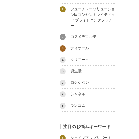
フューチャーソリューショ
1
ンlx コンセントレイティッ
ド ブライトニングソフナ
ー
コスメデコルテ
2
ディオール
3
クリニーク
4
資生堂
5
ロクシタン
6
シャネル
7
ランコム
8
注目のお悩みキーワード
シェイプアップサポート
1