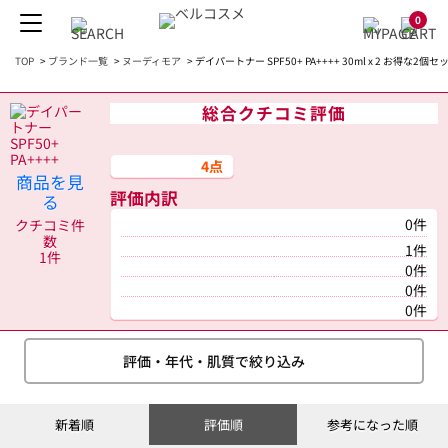
0
TOP
>
ブランド一覧
>
ヌーディモア
>
デイパートナー SPF50+ PA++++ 30ml x 2 お得な2
総合クチコミ評価
4点
商品を見
評価内訳
る
0件
クチコミ件
数
1件
1件
0件
0件
0件
評価・年代・肌質で絞り込み
新着順
評価順
参考になった順