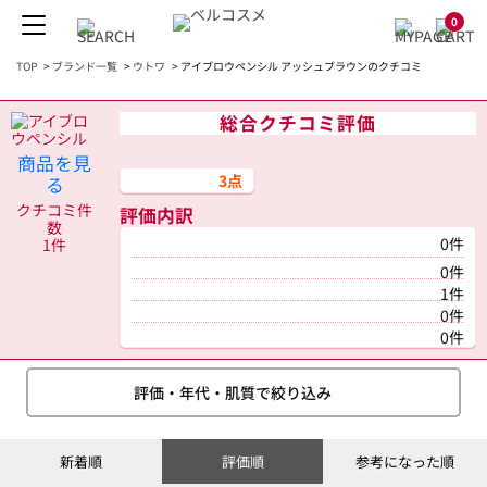
0
TOP
>
ブランド一覧
>
ウトワ
>
アイブロウペンシル アッシュブラウンのクチコミ
総合クチコミ評価
商品を見
3点
る
クチコミ件
評価内訳
数
0件
1件
0件
1件
0件
0件
評価・年代・肌質で絞り込み
新着順
評価順
参考になった順