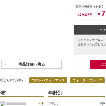
希望小売価格 ￥9,24
7
￥
17％OFF
クチ
ベルコスメでご購入
会員ランクに応じた
商品詳細へ戻る
こ
く感じられた効能：
コストパフォーマンス
ウォータープルーフ
分布
年齢別
2件
10代以下
0件