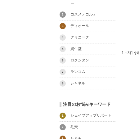
ー
コスメデコルテ
2
ディオール
3
クリニーク
4
資生堂
5
1～3件を
ロクシタン
6
ランコム
7
シャネル
8
注目のお悩みキーワード
シェイプアップサポート
1
毛穴
2
たるみ
3