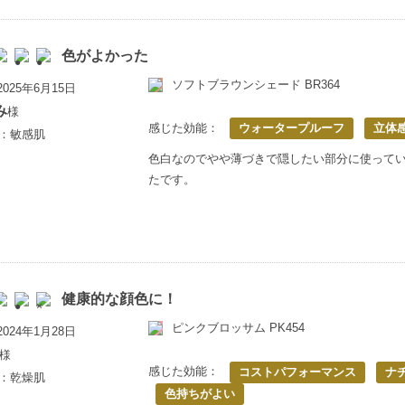
色がよかった
ソフトブラウンシェード BR364
025年6月15日
み
様
感じた効能：
ウォータープルーフ
立体
歳：敏感肌
色白なのでやや薄づきで隠したい部分に使って
たです。
健康的な顔色に！
ピンクブロッサム PK454
024年1月28日
様
感じた効能：
コストパフォーマンス
ナ
歳：乾燥肌
色持ちがよい