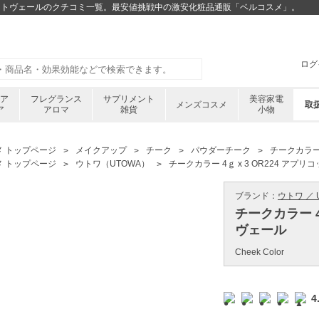
アプリコットヴェールのクチコミ一覧。最安値挑戦中の激安化粧品通販「ベルコスメ」。
ログ
ケア
フレグランス
サプリメント
美容家電
メンズコスメ
取
ア
アロマ
雑貨
小物
メ トップページ
メイクアップ
チーク
パウダーチーク
チークカラー 
メ トップページ
ウトワ（UTOWA）
チークカラー 4ｇ x 3 OR224 アプ
ブランド：
ウトワ ／ 
チークカラー 4
ヴェール
Cheek Color
4