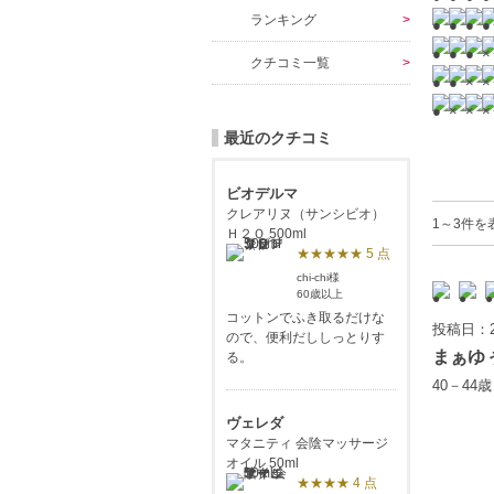
ランキング
クチコミ一覧
最近のクチコミ
ビオデルマ
クレアリヌ（サンシビオ）
1～3件を
Ｈ２Ｏ 500ml
★★★★★ 5 点
chi-chi様
60歳以上
コットンでふき取るだけな
投稿日：2
ので、便利だししっとりす
まぁゆ
る。
40－44
ヴェレダ
マタニティ 会陰マッサージ
オイル 50ml
★★★★ 4 点