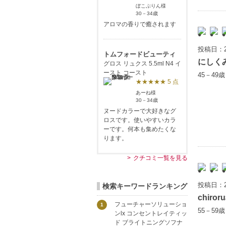
ぼこぶりん様
30－34歳
アロマの香りで癒されます
投稿日：2
トムフォードビューティ
にしく
グロス リュクス 5.5ml N4 イ
ースト コースト
45－49
★★★★★ 5 点
あーね様
30－34歳
ヌードカラーで大好きなグ
ロスです。使いやすいカラ
ーです。何本も集めたくな
ります。
クチコミ一覧を見る
投稿日：2
検索キーワードランキング
chiroru
フューチャーソリューショ
1
55－59
ンlx コンセントレイティッ
ド ブライトニングソフナ