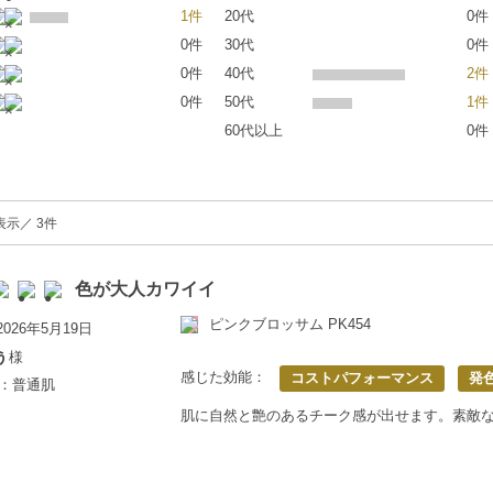
1件
20代
0件
0件
30代
0件
0件
40代
2件
0件
50代
1件
60代以上
0件
表示／ 3件
色が大人カワイイ
ピンクブロッサム PK454
026年5月19日
ぅ
様
感じた効能：
コストパフォーマンス
発
歳：普通肌
肌に自然と艶のあるチーク感が出せます。素敵