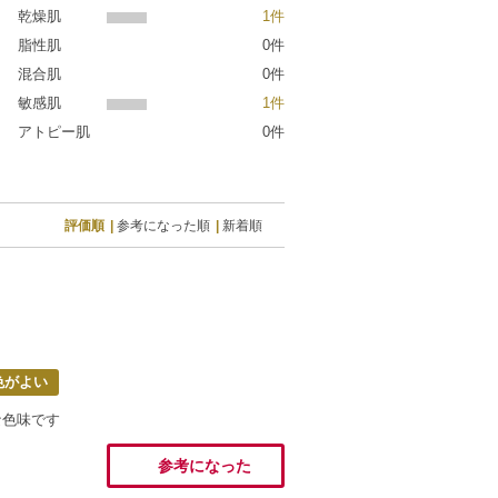
乾燥肌
1件
脂性肌
0件
混合肌
0件
敏感肌
1件
アトピー肌
0件
評価順
参考になった順
新着順
色がよい
な色味です
参考になった