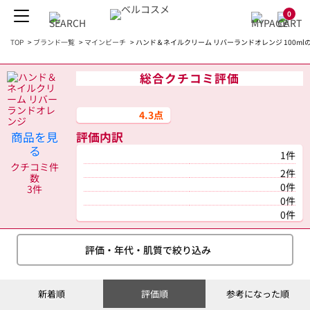
0
TOP
>
ブランド一覧
>
マインビーチ
>
ハンド＆ネイルクリーム リバーランドオレンジ 100ml
総合クチコミ評価
4.3点
商品を見
評価内訳
る
1件
クチコミ件
2件
数
0件
3件
0件
0件
評価・年代・肌質で絞り込み
新着順
評価順
参考になった順