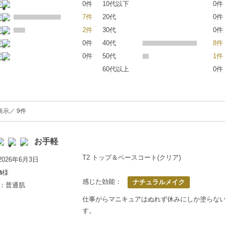
0件
10代以下
0件
7件
20代
0件
2件
30代
0件
0件
40代
8件
0件
50代
1件
60代以上
0件
表示／ 9件
お手軽
T2 トップ＆ベースコート(クリア)
026年6月3日
m
様
感じた効能：
ナチュラルメイク
歳：普通肌
仕事がらマニキュアはぬれず休みにしか塗らな
す。