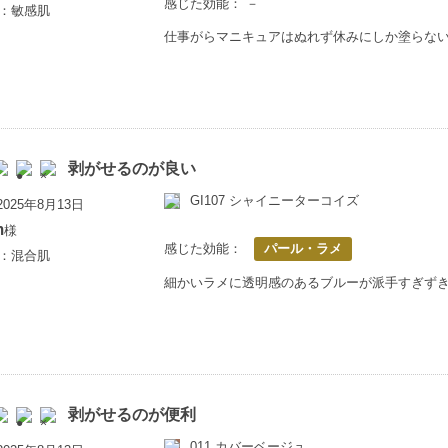
感じた効能： －
歳：敏感肌
仕事がらマニキュアはぬれず休みにしか塗らな
剥がせるのが良い
GI107 シャイニーターコイズ
025年8月13日
m
様
感じた効能：
パール・ラメ
歳：混合肌
細かいラメに透明感のあるブルーが派手すぎず
剥がせるのが便利
011 カバーベージュ