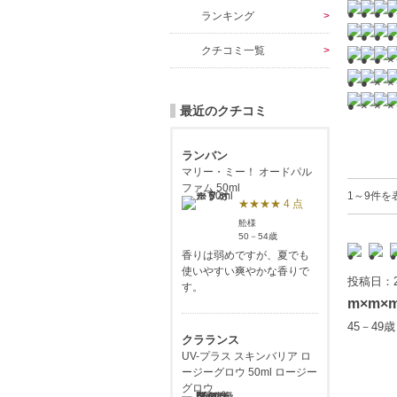
ランキング
クチコミ一覧
最近のクチコミ
ランバン
マリー・ミー！ オードパル
ファム 50ml
1～9件を
★★★★ 4 点
舩様
50－54歳
香りは弱めですが、夏でも
使いやすい爽やかな香りで
投稿日：2
す。
m×m×
45－49
クラランス
UV-プラス スキンバリア ロ
ージーグロウ 50ml ロージー
グロウ