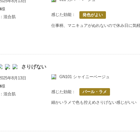
025年8月13日
m
様
感じた効能：
発色がよい
歳：混合肌
仕事柄、マニキュアがぬれないので休み日に気
さりげない
GN101 シャイニーベージュ
025年8月13日
m
様
感じた効能：
パール・ラメ
歳：混合肌
細かいラメで色も控えめさりげない感じがいい