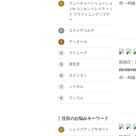
45－49
フューチャーソリューショ
1
ンlx コンセントレイティッ
ド ブライトニングソフナ
ー
コスメデコルテ
2
ディオール
3
クリニーク
4
投稿日：2
資生堂
5
m×m×
ロクシタン
6
45－49
シャネル
7
ランコム
8
注目のお悩みキーワード
シェイプアップサポート
1