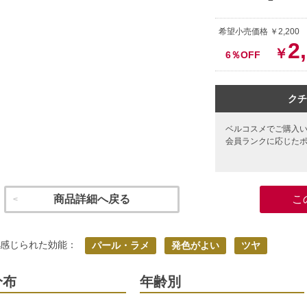
希望小売価格 ￥2,200
2
￥
6％OFF
クチ
ベルコスメでご購入
会員ランクに応じた
商品詳細へ戻る
こ
く感じられた効能：
パール・ラメ
発色がよい
ツヤ
分布
年齢別