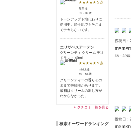
★★★★★ 5 点
那留様
35－39歳
トーンアップ下地代わりに
使用中。脂性肌でもそこま
でテカらないです。
投稿日：2
エリザベスアーデン
m×m×
グリーンティ クリーム デオ
45－49
ドラント 40ml
★★★★★ 5 点
mikick様
50－54歳
グリーンティーの香りその
ままで持続性があります。
最初はクリームの出し方が
わからなかった。
クチコミ一覧を見る
投稿日：2
検索キーワードランキング
m×m×