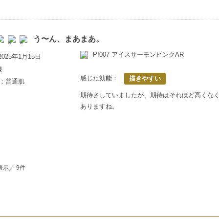
う〜ん、まあまあ。
PI007 アイスサーモンピンクAR
025年1月15日
様
感じた効能：
描きやすい
歳：普通肌
期待さしていましたが、期待はそれほど高くな
ありますね。
表示／ 9件