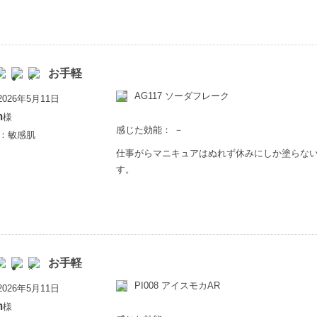
お手軽
AG117 ソーダフレーク
026年5月11日
m
様
感じた効能： －
歳：敏感肌
仕事がらマニキュアはぬれず休みにしか塗らな
す。
お手軽
PI008 アイスモカAR
026年5月11日
m
様