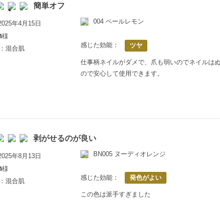
簡単オフ
004 ペールレモン
025年4月15日
m
様
感じた効能：
ツヤ
歳：混合肌
仕事柄ネイルがダメで、爪も弱いのでネイルは
ので安心して使用できます。
剥がせるのが良い
BN005 ヌーディオレンジ
025年8月13日
m
様
感じた効能：
発色がよい
歳：混合肌
この色は派手すぎました