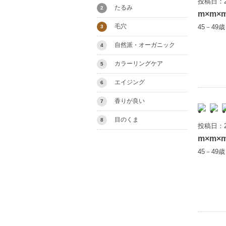
投稿日：2
たるみ
2
m×m×
毛穴
45－49
3
自然派・オーガニック
4
カラーリングケア
5
エイジング
6
香りが良い
7
目のくま
8
投稿日：2
m×m×
45－49