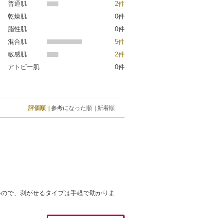
普通肌
2件
乾燥肌
0件
脂性肌
0件
混合肌
5件
敏感肌
2件
アトピー肌
0件
評価順
参考になった順
新着順
いので、剥がせるタイプは手軽で助かりま