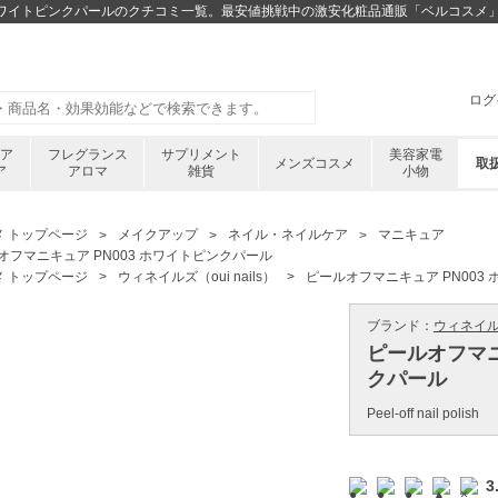
3 ホワイトピンクパールのクチコミ一覧。最安値挑戦中の激安化粧品通販「ベルコスメ
ログ
ケア
フレグランス
サプリメント
美容家電
メンズコスメ
取
ア
アロマ
雑貨
小物
メ トップページ
メイクアップ
ネイル・ネイルケア
マニキュア
オフマニキュア PN003 ホワイトピンクパール
メ トップページ
ウィネイルズ（oui nails）
ピールオフマニキュア PN003
ブランド：
ウィネイルズ 
ピールオフマニ
クパール
Peel-off nail polish
3