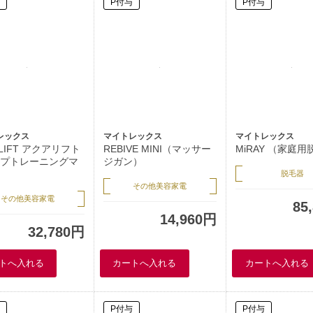
P付与
P付与
レックス
マイトレックス
マイトレックス
LIFT アクアリフト
REBIVE MINI（マッサー
MiRAY （家庭
プトレーニングマ
ジガン）
脱毛器
その他美容家電
その他美容家電
85
14,960円
32,780円
P付与
P付与