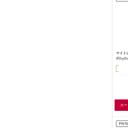
マイト
iRhy
P付与