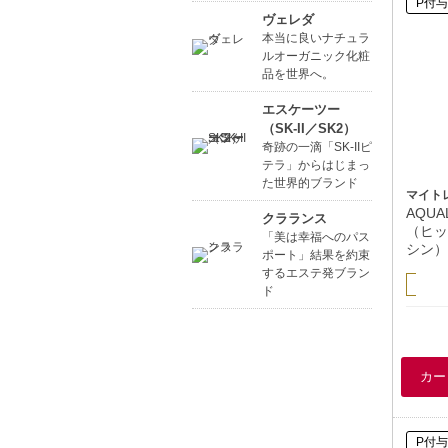
P付与
ヴェレダ
本当に良いナチュラ
ルオーガニック化粧
品を世界へ。
エスケーツー
（SK-II／SK2）
奇跡の一滴「SK-IIピ
テラ」からはじまっ
た世界的ブランド
マイト
AQUA
クラランス
（ヒッ
「美は幸福へのパス
シン）
ポート」結果を約束
するエステ発ブラン
ド
P付与