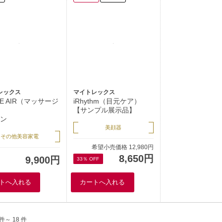
レックス
マイトレックス
VE AIR（マッサージ
iRhythm（目元ケア）
【サンプル展示品】
ン
美顔器
その他美容家電
希望小売価格 12,980円
8,650円
9,900円
33％ OFF
 件～ 18 件