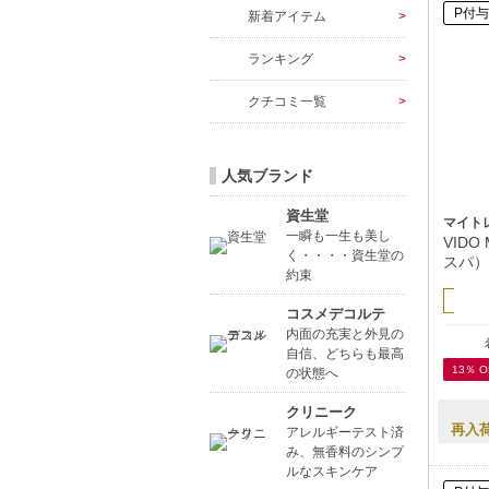
P付与
新着アイテム
ランキング
クチコミ一覧
人気ブランド
資生堂
マイト
一瞬も一生も美し
VIDO
く・・・・資生堂の
スパ）
約束
コスメデコルテ
内面の充実と外見の
自信、どちらも最高
13％ O
の状態へ
クリニーク
再入
アレルギーテスト済
み、無香料のシンプ
ルなスキンケア