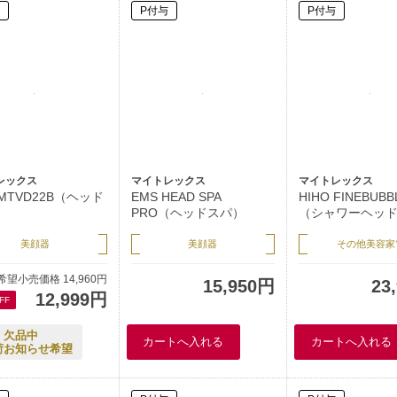
P付与
P付与
レックス
マイトレックス
マイトレックス
 MTVD22B（ヘッド
EMS HEAD SPA
HIHO FINEBUBB
PRO（ヘッドスパ）
（シャワーヘッ
美顔器
美顔器
その他美容家
希望小売価格 14,960円
15,950円
23
12,999円
FF
欠品中
荷お知らせ希望