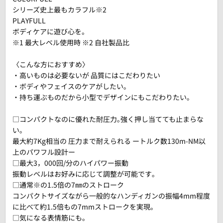
シリーズ史上最もカラフル※2
PLAYFULL
ボディケアに遊び心を。
※1 最大レベル使用時 ※2 自社製品比
〈こんな方におすすめ〉
・高いものは必要ないが 品質にはこだわりたい
・ボディやフェイスのケアがしたい｡
・持ち運ぶものだから小型でデザインにもこだわりたい｡
□コンパクトなのに優れた耐圧力｡強く押し当てても止まらな
い｡
最大約7Kg相当の 圧力まで耐えられる ートルク数130m-NM以
上のパワフル設計ー
□最大3，000回/分のハイパワー振動
振動レベルはお好みに応じて調整が可能です｡
□通常※の1.5倍の7㎜のストローク
コンパクトサイズながら一般的なハンディガンの振幅4mm程度
に比べて約1.5倍もの7mmストロークを実現｡
□気になる表情筋にも｡