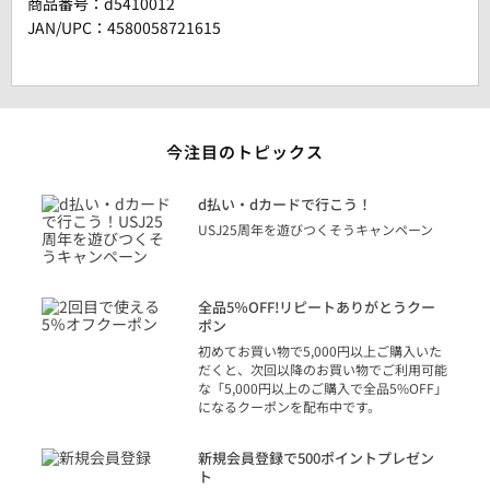
商品番号：
d5410012
JAN/UPC：4580058721615
今注目のトピックス
に
d払い・dカードで行こう！
り
USJ25周年を遊びつくそうキャンペーン
トを
決済
話
全品5％OFF!リピートありがとうクー
での
ポン
の方
初めてお買い物で5,000円以上ご購入いた
だくと、次回以降のお買い物でご利用可能
な「5,000円以上のご購入で全品5%OFF」
になるクーポンを配布中です。
り
アカ
新規会員登録で500ポイントプレゼン
ジッ
ト