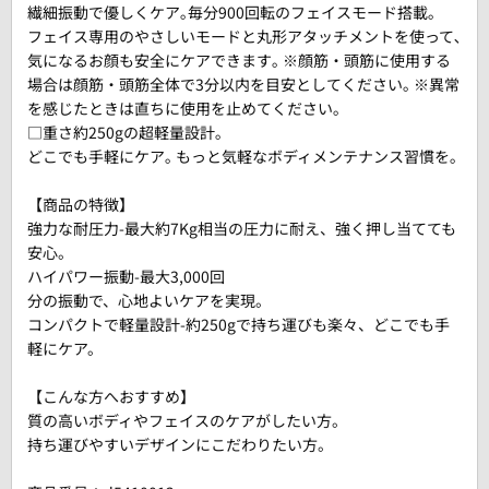
繊細振動で優しくケア｡毎分900回転のフェイスモード搭載｡
フェイス専用のやさしいモードと丸形アタッチメントを使って､
気になるお顔も安全にケアできます｡ ※顔筋・頭筋に使用する
場合は顔筋・頭筋全体で3分以内を目安としてください｡ ※異常
を感じたときは直ちに使用を止めてください｡
□重さ約250gの超軽量設計｡
どこでも手軽にケア｡ もっと気軽なボディメンテナンス習慣を｡
【商品の特徴】
強力な耐圧力-最大約7Kg相当の圧力に耐え、強く押し当てても
安心。
ハイパワー振動-最大3,000回
分の振動で、心地よいケアを実現。
コンパクトで軽量設計-約250gで持ち運びも楽々、どこでも手
軽にケア。
【こんな方へおすすめ】
質の高いボディやフェイスのケアがしたい方。
持ち運びやすいデザインにこだわりたい方。