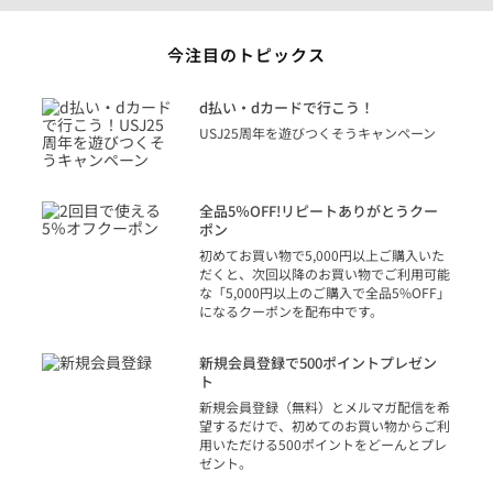
今注目のトピックス
に
d払い・dカードで行こう！
り
USJ25周年を遊びつくそうキャンペーン
トを
決済
話
全品5％OFF!リピートありがとうクー
での
ポン
の方
初めてお買い物で5,000円以上ご購入いた
だくと、次回以降のお買い物でご利用可能
な「5,000円以上のご購入で全品5%OFF」
になるクーポンを配布中です。
り
アカ
新規会員登録で500ポイントプレゼン
ジッ
ト
物で
新規会員登録（無料）とメルマガ配信を希
望するだけで、初めてのお買い物からご利
用いただける500ポイントをどーんとプレ
ゼント。