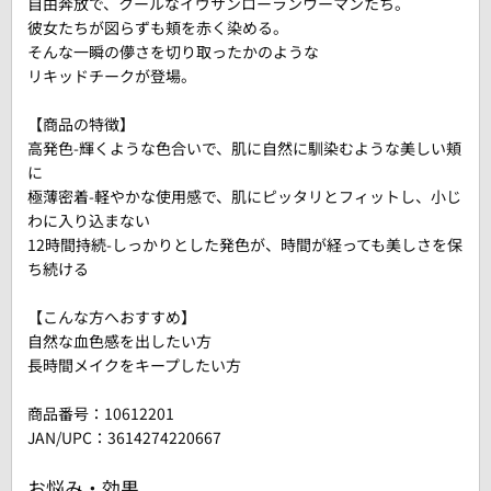
自由奔放で、クールなイヴサンローランウーマンたち。
彼女たちが図らずも頬を赤く染める。
そんな一瞬の儚さを切り取ったかのような
リキッドチークが登場。
【商品の特徴】
高発色-輝くような色合いで、肌に自然に馴染むような美しい頬
に
極薄密着-軽やかな使用感で、肌にピッタリとフィットし、小じ
わに入り込まない
12時間持続-しっかりとした発色が、時間が経っても美しさを保
ち続ける
【こんな方へおすすめ】
自然な血色感を出したい方
長時間メイクをキープしたい方
商品番号：
10612201
JAN/UPC：3614274220667
お悩み・効果