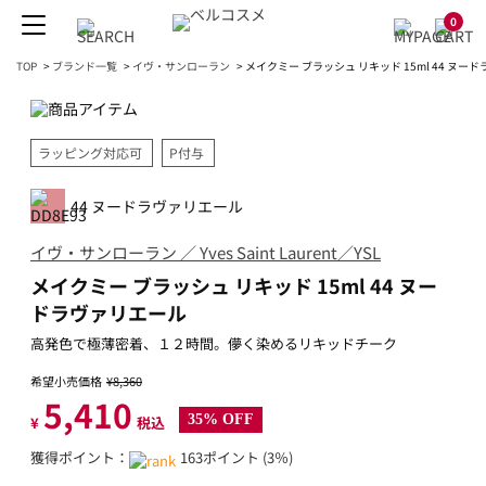
0
TOP
>
ブランド一覧
>
イヴ・サンローラン
>
メイクミー ブラッシュ リキッド 15ml 44 ヌー
ラッピング対応可
P付与
44 ヌードラヴァリエール
イヴ・サンローラン ／ Yves Saint Laurent／YSL
メイクミー ブラッシュ リキッド 15ml 44 ヌー
ドラヴァリエール
高発色で極薄密着、１２時間。儚く染めるリキッドチーク
希望小売価格
¥8,360
5,410
35% OFF
¥
税込
獲得ポイント：
163ポイント (3％)