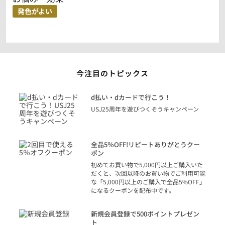
発色がよい
今注目のトピックス
に
d払い・dカードで行こう！
り
USJ25周年を遊びつくそうキャンペーン
トを
決済
話
全品5％OFF!リピートありがとうクー
での
ポン
の方
初めてお買い物で5,000円以上ご購入いた
だくと、次回以降のお買い物でご利用可能
な「5,000円以上のご購入で全品5%OFF」
になるクーポンを配布中です。
り
アカ
新規会員登録で500ポイントプレゼン
ジッ
ト