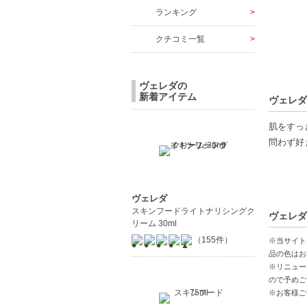
ランキング
クチコミ一覧
ヴェレダの
新着アイテム
ヴェレダ
肌をすっ
問わず好
【ギフト
ヴェレダ
【商品の
スキンフードライトナリシングク
ヴェレダ
オイルフ
リーム 30ml
ユニセッ
（155件）
※当サイト
ギフトに
品の色はお
※リニュー
ので予めご
【こんな
※お客様ご
ジムや運