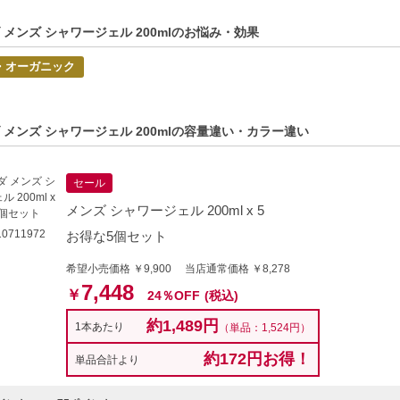
特別なボディ洗浄料をお探しの方
 メンズ シャワージェル 200mlのお悩み・効果
的商品説明在這裡（中国語の商品説明はこちら）
・オーガニック
duct description in English is here（英語の商品説明はこちら）
C:4001638088411】
 メンズ シャワージェル 200mlの容量違い・カラー違い
セール
メンズ シャワージェル 200ml x 5
0711972
お得な5個セット
希望小売価格 ￥9,900 当店通常価格 ￥8,278
7,448
￥
24％OFF
(税込)
約1,489円
1本あたり
（単品：1,524円）
約172円お得！
単品合計より