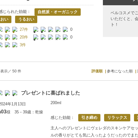
感じられた効能：
自然派・オーガニック
ベルコスメで
いただくと、
におい
うるおい
ト！
27件
0
20件
0
3件
表示／ 50 件
評価順
参考になった順
プレゼントに喜ばれました
200ml
024年1月13日
a03
様 35－39歳：乾燥
感じた効能：
引き締め
リラックス
主人へのプレゼントにヴェレダのスキンケアセ
ルの香りがとても気に入ったようだったのでま