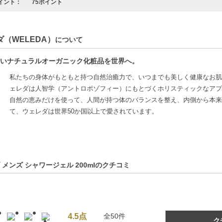
イント：
75ポイント
（WELEDA）
について
いナチュラルオーガニック化粧品を世界へ。
私たちの身体がもともと持つ自然治癒力で、いつまでも美しく健康なお肌
ェレダは人智学（アントロポゾフィー）にもとづくホリスティックなアプ
自然の恵みだけを使って、人間が持つ体のバランスを整え、内側から本来
て、ウェレダは世界50か国以上で愛されています。
 メンズ シャワージェル 200mlのクチコミ
4.5点
全50件
ク