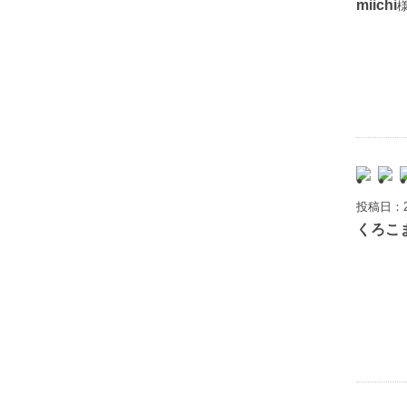
miichi
様
投稿日：2
くろこ