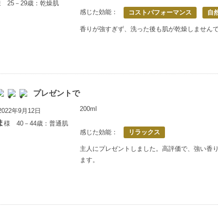
 25－29歳：乾燥肌
感じた効能：
コストパフォーマンス
自
香りが強すぎず、洗った後も肌が乾燥しません
プレゼントで
200ml
022年9月12日
ま
様 40－44歳：普通肌
感じた効能：
リラックス
主人にプレゼントしました。高評価で、強い香
ます。