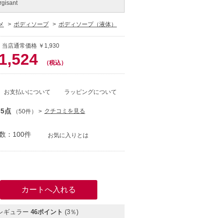
gisant
メ
ボディソープ
ボディソープ（液体）
 当店通常価格 ￥1,930
1,524
（税込）
お支払いについて
ラッピングについて
.5点
クチコミを見る
（50件）
数：100件
お気に入りとは
）
レギュラー
46ポイント
(3％)