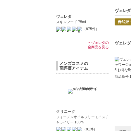
ギフトに
ヴェレダ
中文
ヴェレダ
自然派
スキンフード 75ml
Pro
（875件）
【JAN/UP
ヴェレダの
ヴェレダ
全商品を見る
メンズコスメの
高評価アイテム
商品番号 1
クリニーク
フォーメンオイルフリーモイスチ
ャライザー 100ml
（91件）