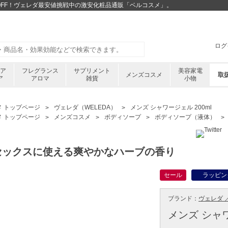
3%OFF！ヴェレダ最安値挑戦中の激安化粧品通販「ベルコスメ」。
ログ
ケア
フレグランス
サプリメント
美容家電
メンズコスメ
取
ア
アロマ
雑貨
小物
メ トップページ
ヴェレダ（WELEDA）
メンズ シャワージェル 200ml
メ トップページ
メンズコスメ
ボディソープ
ボディソープ（液体）
セックスに使える爽やかなハーブの香り
セール
ラッピン
ブランド：
ヴェレダ ／
メンズ シャワ