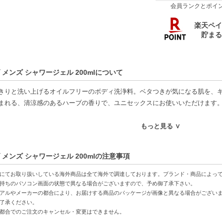
会員ランクとポイ
 メンズ シャワージェル 200mlについて
きりと洗い上げるオイルフリーのボディ洗浄料。ベタつきが気になる肌を、
まれる、清涼感のあるハーブの香りで、ユニセックスにお使いいただけます
好適品】
もっと見る ∨
特徴】
 メンズ シャワージェル 200mlの注意事項
リー-肌をベタつかせることなく、爽やかに洗い上げます。
クス対応-男女問わず楽しめるハーブの香りで、どなたでもご使用いただけま
にてお取り扱いしている海外商品は全て海外で調達しております。ブランド・商品によっ
最適-おしゃれなパッケージで、大切な方へのプレゼントにもおすすめです。
持ちのパソコン画面の状態で異なる場合がございますので、予め御了承下さい。
アルやメーカーの都合により、お届けする商品のパッケージが画像と異なる場合がござい
了承ください。
方へおすすめ】
都合でのご注文のキャンセル・変更はできません。
動後にさっぱりしたい方