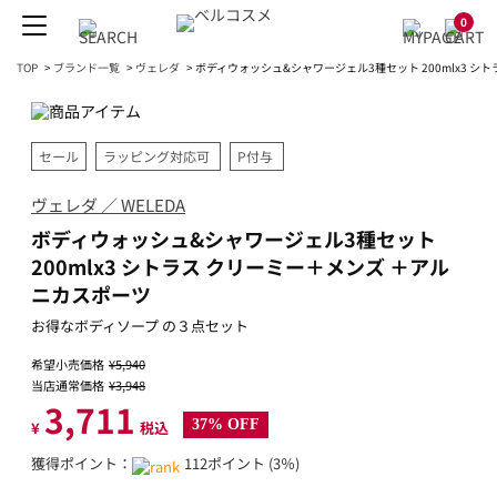
0
TOP
>
ブランド一覧
>
ヴェレダ
>
ボディウォッシュ&シャワージェル3種セット 200mlx3 シ
セール
ラッピング対応可
P付与
ヴェレダ ／ WELEDA
ボディウォッシュ&シャワージェル3種セット
200mlx3 シトラス クリーミー＋メンズ ＋アル
ニカスポーツ
お得なボディソープ の３点セット
希望小売価格
¥5,940
当店通常価格
¥3,948
3,711
37% OFF
¥
税込
獲得ポイント：
112ポイント (3％)