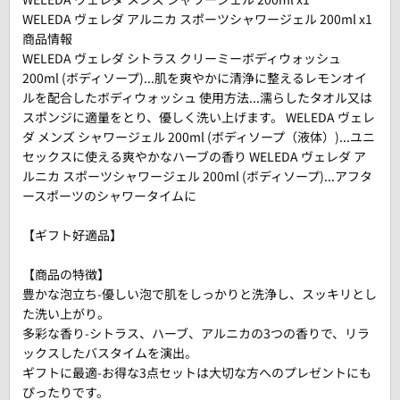
WELEDA ヴェレダ アルニカ スポーツシャワージェル 200ml x1
商品情報
WELEDA ヴェレダ シトラス クリーミーボディウォッシュ
200ml (ボディソープ)...肌を爽やかに清浄に整えるレモンオイ
ルを配合したボディウォッシュ 使用方法...濡らしたタオル又は
スポンジに適量をとり、優しく洗い上げます。 WELEDA ヴェレ
ダ メンズ シャワージェル 200ml (ボディソープ（液体）)...ユニ
セックスに使える爽やかなハーブの香り WELEDA ヴェレダ ア
ルニカ スポーツシャワージェル 200ml (ボディソープ)...アフタ
ースポーツのシャワータイムに
【ギフト好適品】
【商品の特徴】
豊かな泡立ち-優しい泡で肌をしっかりと洗浄し、スッキリとし
た洗い上がり。
多彩な香り-シトラス、ハーブ、アルニカの3つの香りで、リラ
ックスしたバスタイムを演出。
ギフトに最適-お得な3点セットは大切な方へのプレゼントにも
ぴったりです。