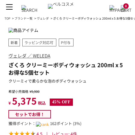
0
TOP
>
ブランド一覧
>
ヴェレダ
>
ざくろ クリーミーボディウォッシュ 200ml x 5 お得な5個セ
新着
ラッピング対応可
P付与
ヴェレダ ／ WELEDA
ざくろ クリーミーボディウォッシュ 200ml x 5
お得な5個セット
クリーミィで柔らかな泡のボディウォッシュ
希望小売価格
¥9,900
5,375
45% OFF
¥
税込
セットでお得！
獲得ポイント：
162ポイント (3％)
4.5
|
レビュー:
4
件