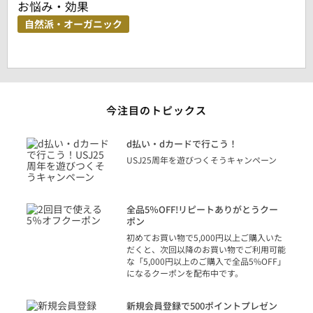
お悩み・効果
自然派・オーガニック
今注目のトピックス
に
d払い・dカードで行こう！
り
USJ25周年を遊びつくそうキャンペーン
トを
決済
話
全品5％OFF!リピートありがとうクー
での
ポン
の方
初めてお買い物で5,000円以上ご購入いた
だくと、次回以降のお買い物でご利用可能
な「5,000円以上のご購入で全品5%OFF」
になるクーポンを配布中です。
り
アカ
新規会員登録で500ポイントプレゼン