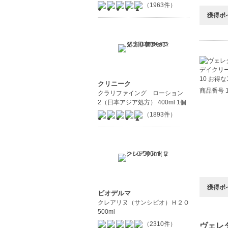
（1963件）
獲得ポ
クリニーク
商品番号 1
クラリファイング ローション
2（日本アジア処方） 400ml 1個
（1893件）
獲得ポ
ビオデルマ
クレアリヌ（サンシビオ）Ｈ２Ｏ
500ml
（2310件）
ヴェレダ