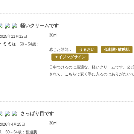
軽いクリームです
30ml
025年11月12日
・ミミ
様 50－54歳：
感じた効能：
うるおい
低刺激･敏感肌
エイジングサイン
日中つけるのに最適な、軽いクリームです。公
されて、こちらで安く手に入るのはありがたい
さっぱり目です
30ml
026年4月15日
様 50－54歳：普通肌