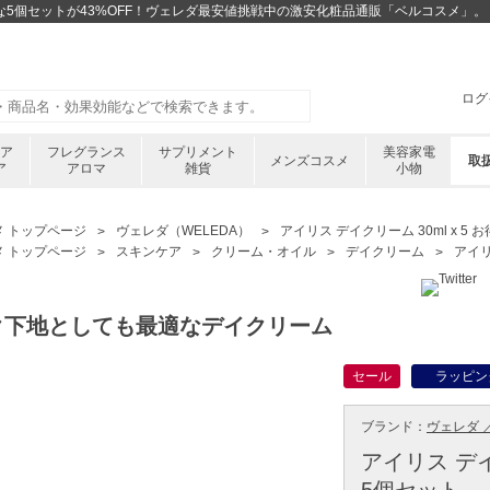
5 お得な5個セットが43%OFF！ヴェレダ最安値挑戦中の激安化粧品通販「ベルコスメ」。
ログ
ケア
フレグランス
サプリメント
美容家電
メンズコスメ
取
ア
アロマ
雑貨
小物
メ トップページ
ヴェレダ（WELEDA）
アイリス デイクリーム 30ml x 5
メ トップページ
スキンケア
クリーム・オイル
デイクリーム
アイリ
ク下地としても最適なデイクリーム
セール
ラッピン
ブランド：
ヴェレダ ／
アイリス デイク
5個セット