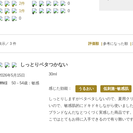
2件
0
1件
0
0
示／ 3 件
評価順
参考になった順
しっとりベタつかない
30ml
026年5月15日
om
様 50－54歳：敏感
感じた効能：
うるおい
低刺激･敏感肌
しっとりしますがベタベタしないので、夏用ク
いので、敏感肌的にドキドキしながら使いまし
ブランドなんだなとつくづく実感した商品です
こではとてもお得に入手できるので有り難いで