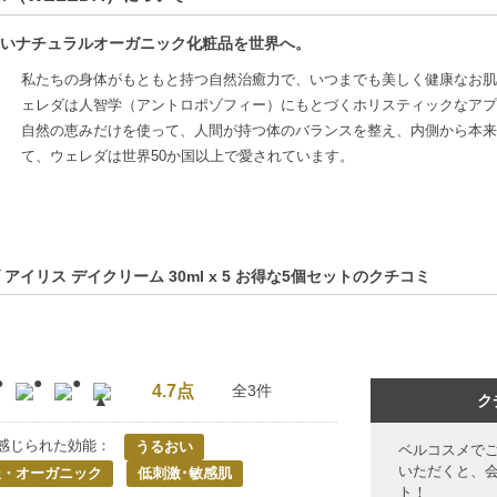
いナチュラルオーガニック化粧品を世界へ。
私たちの身体がもともと持つ自然治癒力で、いつまでも美しく健康なお肌
ェレダは人智学（アントロポゾフィー）にもとづくホリスティックなアプ
自然の恵みだけを使って、人間が持つ体のバランスを整え、内側から本来
て、ウェレダは世界50か国以上で愛されています。
 アイリス デイクリーム 30ml x 5 お得な5個セットのクチコミ
4.7点
全3件
ク
感じられた効能：
うるおい
ベルコスメで
いただくと、
派・オーガニック
低刺激･敏感肌
ト！