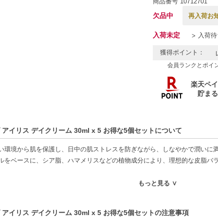
商品番号
10712701
欠品中
再入荷お
入荷未定
入荷待
獲得ポイント：
会員ランクとポイ
 アイリス デイクリーム 30ml x 5 お得な5個セットについて
い環境から肌を保護し、日中の肌ストレスを防ぎながら、しなやかで潤いに
ルをベースに、シア脂、ハマメリスなどの植物成分により、理想的な皮脂バ
もっと見る ∨
特徴】
ホホバオイルとシア脂がしっかりと肌に潤いを提供し、乾燥から守ります。
 アイリス デイクリーム 30ml x 5 お得な5個セットの注意事項
ンス整え-ハマメリスの成分により、理想的な皮脂バランスを維持し、肌を快