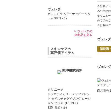
メイク下
※当サイト
ヴェレダ
品の色はお
カレンドラ ベビーナッピー クリ
※リニュー
【こんな
ーム 30ml x 12
ので予めご
肌に負担
※お客様ご
メイクを
ヴェレダの
全商品を見る
ヴェレダ
低刺激
スキンケアの
高評価アイテム
ヴェレダ
クリニーク
商品番号 1
ドラマティカリー ディファレン
ト モイスチャライジング ローシ
ョン プラス（DDML+）
125ml(ボトル)