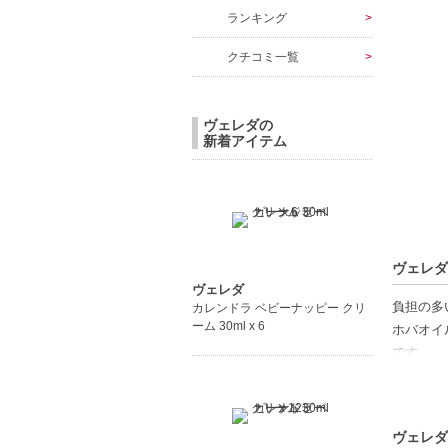
ランキング
クチコミ一覧
ヴェレダの
新着アイテム
ヴェレダ
ヴェレダ
負担の多
カレンドラ ベビーナッピー クリ
ーム 30ml x 6
ホバオイ
です。
【商品の
保湿力-
ヴェレダ
皮脂バラ