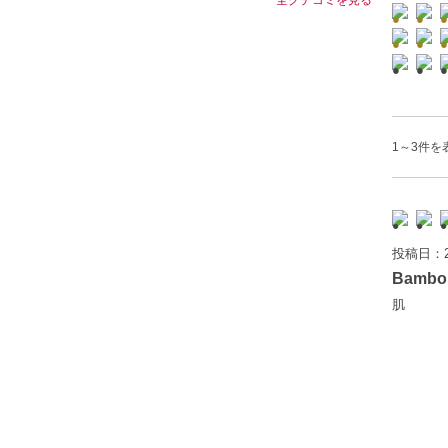
1～3件を表
投稿日：2
Bamb
肌