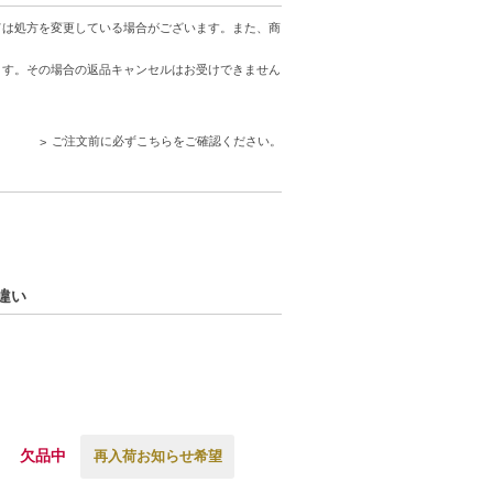
ための下地としても効果的です。
ては処方を変更している場合がございます。また、商
ます。その場合の返品キャンセルはお受けできません
ご注文前に必ずこちらをご確認ください。
ー違い
欠品中
再入荷お知らせ希望