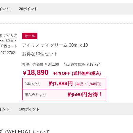
イント：
20ポイント
セール
アイリス デイクリーム 30ml x 10
0712702
お得な10個セット
希望小売価格 ￥34,100 当店通常価格 ￥19,724
18,890
￥
44％OFF
(送料無料/税込)
約1,889円
1本あたり
（単品：1,948円）
約590円お得！
単品合計より
イント：
189ポイント
（WELEDA）
について