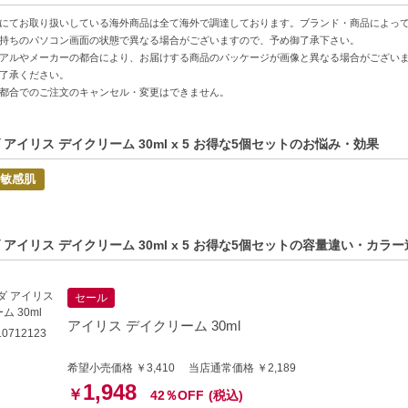
地としても使用可-デイクリームとして肌を整え、メイクをスムーズに乗せる
にてお取り扱いしている海外商品は全て海外で調達しております。ブランド・商品によっ
持ちのパソコン画面の状態で異なる場合がございますので、予め御了承下さい。
アルやメーカーの都合により、お届けする商品のパッケージが画像と異なる場合がござい
方へおすすめ】
了承ください。
をかけたくない方
都合でのご注文のキャンセル・変更はできません。
する方で、理想的な肌の状態を保ちたい方
 アイリス デイクリーム 30ml x 5 お得な5個セットのお悩み・効果
･敏感肌
 アイリス デイクリーム 30ml x 5 お得な5個セットの容量違い・カラ
セール
アイリス デイクリーム 30ml
0712123
希望小売価格 ￥3,410 当店通常価格 ￥2,189
1,948
￥
42％OFF
(税込)