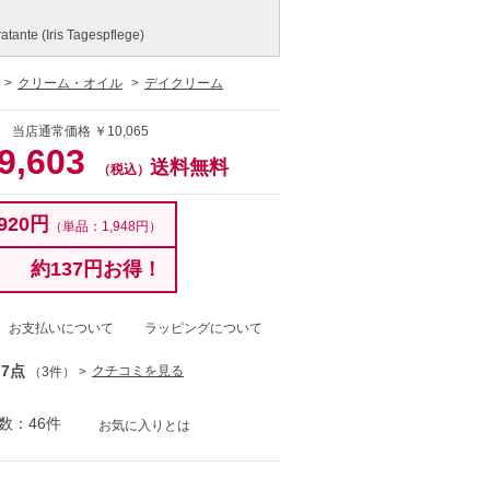
atante (Iris Tagespflege)
クリーム・オイル
デイクリーム
 当店通常価格 ￥10,065
9,603
送料無料
（税込）
920円
（単品：1,948円）
約137円お得！
お支払いについて
ラッピングについて
.7点
クチコミを見る
（3件）
数：46件
お気に入りとは