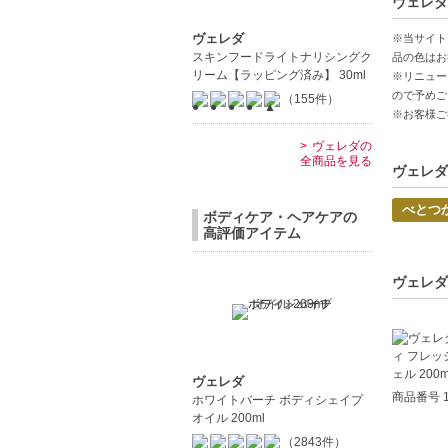
ヴェレダ
植物由来
妊娠中に
ヴェレダ
※当サイト
スキンフードライトナリシングク
品の色はお
リーム【ラッピング済み】 30ml
【こんな
※リニュー
ので予めご
立ち仕事
（155件）
※お客様ご
マタニテ
ヴェレダの
【JAN/UP
全商品を見る
ヴェレダ
べとつ
ボディケア・ヘアケアの
高評価アイテム
ヴェレダ
ヴェレダ
商品番号 1
ホワイトバーチ ボディシェイプ
オイル 200ml
（2843件）