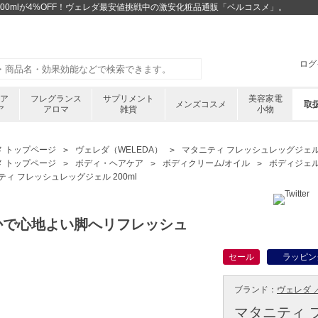
200mlが4%OFF！ヴェレダ最安値挑戦中の激安化粧品通販「ベルコスメ」。
ログ
ケア
フレグランス
サプリメント
美容家電
メンズコスメ
取
ア
アロマ
雑貨
小物
メ トップページ
ヴェレダ（WELEDA）
マタニティ フレッシュレッグジェル 2
メ トップページ
ボディ・ヘアケア
ボディクリーム/オイル
ボディジェ
ティ フレッシュレッグジェル 200ml
かで心地よい脚へリフレッシュ
セール
ラッピン
ブランド：
ヴェレダ ／
マタニティ 