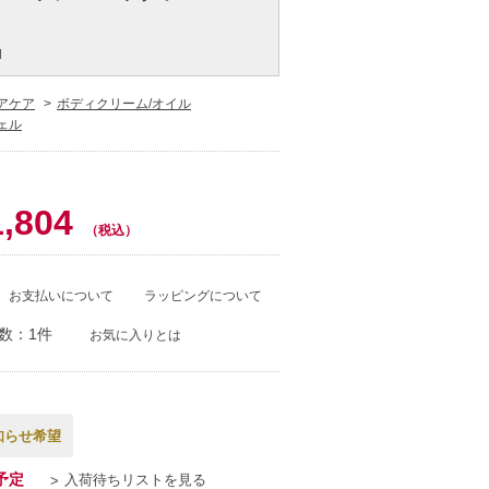
l
アケア
ボディクリーム/オイル
ェル
1,804
（税込）
お支払いについて
ラッピングについて
数：1件
お気に入りとは
知らせ希望
予定
入荷待ちリストを見る