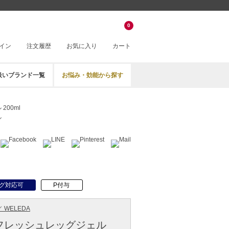
0
イン
注文履歴
お気に入り
カート
扱いブランド一覧
お悩み・効能から探す
00ml
ル
グ対応可
P付与
 WELEDA
フレッシュレッグジェル