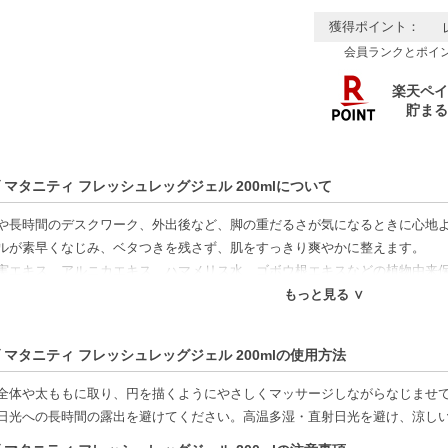
獲得ポイント：
会員ランクとポイ
 マタニティ フレッシュレッグジェル 200mlについて
や長時間のデスクワーク、外出後など、脚の重だるさが気になるときに心地
ルが素早くなじみ、ベタつきを残さず、肌をすっきり爽やかに整えます。
実エキス、アルニカエキス、ハマメリス水、ゴボウ根エキスなどの植物由来
ながら、健やかな肌コンディションをサポート。軽やかな使用感で、妊娠中
もっと見る ∨
リーでさらりとした仕上がりのため、コンプレッションソックスやストッキ
間歩いた日のリフレッシュケアにもおすすめ。天然精油による爽やかなシト
 マタニティ フレッシュレッグジェル 200mlの使用方法
とときへ導きます。
全体や太ももに取り、円を描くようにやさしくマッサージしながらなじませ
特徴】
日光への長時間の露出を避けてください。高温多湿・直射日光を避け、涼し
ジェルテクスチャー-肌にすばやくなじみ、ベタつかずさらっとした使用感