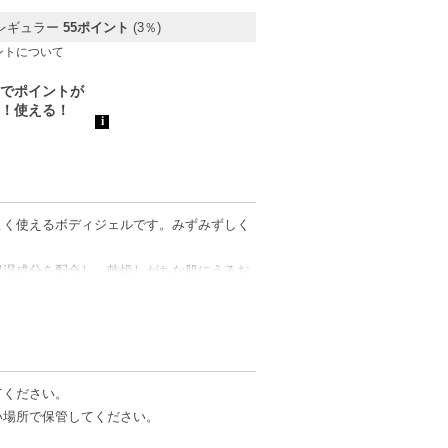
レギュラー
55ポイント
(3％)
ントについて
よく使えるボディジェルです。みずみずしく
保湿成分を配合し、乾燥しがちな肌にうるお
のレッグケアにも配慮された処方です。
ングを着用する前にも使いやすく、スポーツ
ラスハーブの香りが、毎日のボディケアを心
てください。
い場所で保管してください。