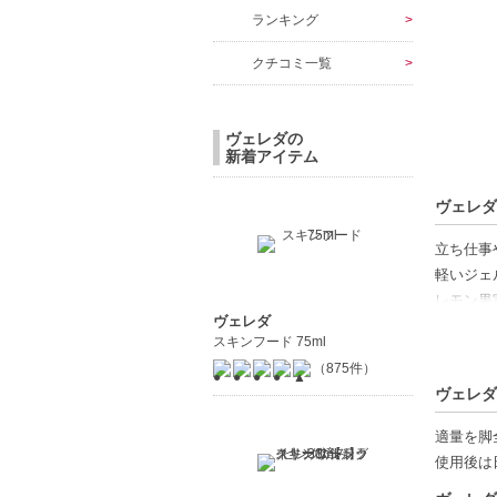
ランキング
クチコミ一覧
ヴェレダの
新着アイテム
ヴェレダ
立ち仕事
軽いジェ
レモン果
ヴェレダ
いを与え
スキンフード 75ml
オイルフ
（875件）
後や長時
ヴェレダ
地よいひ
適量を脚
【商品の
使用後は
軽やかな