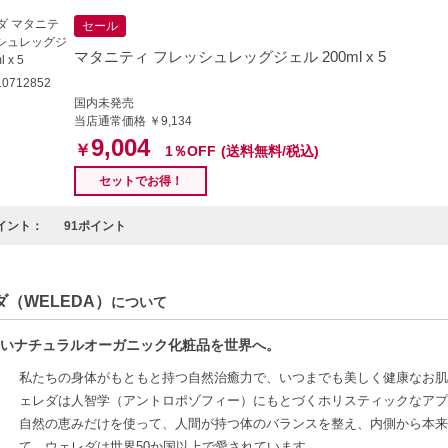
セール
マタニティ フレッシュレッグジェル 200ml x 5
0712852
国内未発売
当店通常価格 ￥9,134
9,004
￥
1％OFF
(送料無料/税込)
セットでお得！
イント：
91ポイント
（WELEDA）
について
いナチュラルオーガニック化粧品を世界へ。
私たちの身体がもともと持つ自然治癒力で、いつまでも美しく健康なお肌
ェレダは人智学（アントロポゾフィー）にもとづくホリスティックなアプ
自然の恵みだけを使って、人間が持つ体のバランスを整え、内側から本来
て、ウェレダは世界50か国以上で愛されています。