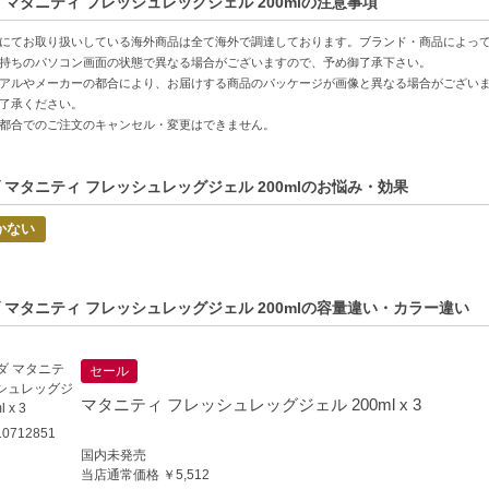
 マタニティ フレッシュレッグジェル 200mlの注意事項
の保湿成分配合-レモン果実エキスやアルニカエキスなどが肌の潤いをサポー
も配慮された処方-マタニティケアにも適した安心感のある設計
にてお取り扱いしている海外商品は全て海外で調達しております。ブランド・商品によっ
持ちのパソコン画面の状態で異なる場合がございますので、予め御了承下さい。
方へおすすめ】
アルやメーカーの都合により、お届けする商品のパッケージが画像と異なる場合がござい
了承ください。
やデスクワークで脚の重さやだるさを感じる方
都合でのご注文のキャンセル・変更はできません。
ィ期の脚のケアに適したジェルをお探しの方
C:4001638590327】
 マタニティ フレッシュレッグジェル 200mlのお悩み・効果
かない
 マタニティ フレッシュレッグジェル 200mlの容量違い・カラー違い
セール
マタニティ フレッシュレッグジェル 200ml x 3
0712851
国内未発売
当店通常価格 ￥5,512