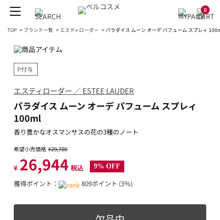
0
TOP
>
ブランド一覧
>
エスティローダー
>
パラダイス ムーン オーデ パフューム スプレィ 100m
P付与
エスティローダー ／ ESTEE LAUDER
パラダイス ムーン オーデ パフューム スプレィ
100ml
香り豊かなオスマンサスの花の3種のノート
希望小売価格
¥29,700
26,944
9% OFF
¥
税込
獲得ポイント：
809ポイント (3％)
欠品中