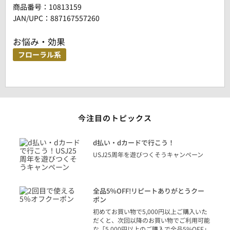
商品番号：
10813159
JAN/UPC：887167557260
お悩み・効果
フローラル系
今注目のトピックス
に
d払い・dカードで行こう！
り
USJ25周年を遊びつくそうキャンペーン
トを
決済
話
全品5％OFF!リピートありがとうクー
での
ポン
の方
初めてお買い物で5,000円以上ご購入いた
だくと、次回以降のお買い物でご利用可能
な「5,000円以上のご購入で全品5%OFF」