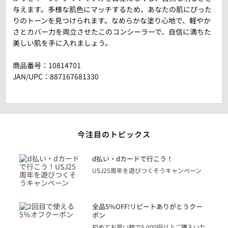
与えます。多様な肌色にマッチするため、あなたの肌にぴった
りのトーンを見つけられます。なめらかな塗り心地で、軽やか
さとカバー力を両立させたこのコンシーラーで、自信に満ちた
美しい肌を手に入れましょう。
商品番号：
10814701
JAN/UPC：887167681330
今注目のトピックス
に
d払い・dカードで行こう！
り
USJ25周年を遊びつくそうキャンペーン
トを
決済
話
全品5％OFF!リピートありがとうクー
での
ポン
の方
初めてお買い物で5,000円以上ご購入いた