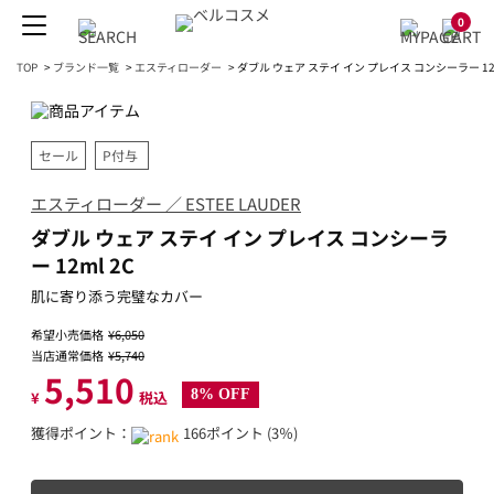
0
TOP
>
ブランド一覧
>
エスティローダー
>
ダブル ウェア ステイ イン プレイス コンシーラー 12m
セール
P付与
エスティローダー ／ ESTEE LAUDER
ダブル ウェア ステイ イン プレイス コンシーラ
ー 12ml 2C
肌に寄り添う完璧なカバー
希望小売価格
¥6,050
当店通常価格
¥5,740
5,510
8% OFF
¥
税込
獲得ポイント：
166ポイント (3％)