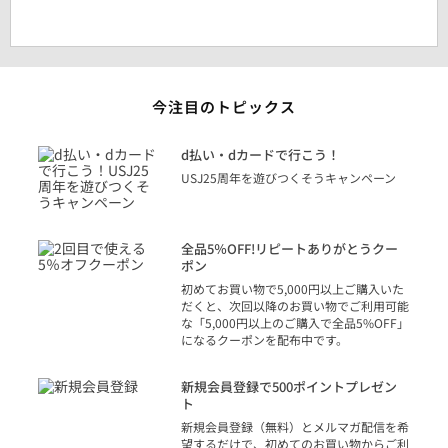
今注目のトピックス
に
d払い・dカードで行こう！
り
USJ25周年を遊びつくそうキャンペーン
トを
決済
話
全品5％OFF!リピートありがとうクー
での
ポン
の方
初めてお買い物で5,000円以上ご購入いた
だくと、次回以降のお買い物でご利用可能
な「5,000円以上のご購入で全品5%OFF」
になるクーポンを配布中です。
り
アカ
新規会員登録で500ポイントプレゼン
ジッ
ト
物で
新規会員登録（無料）とメルマガ配信を希
望するだけで、初めてのお買い物からご利