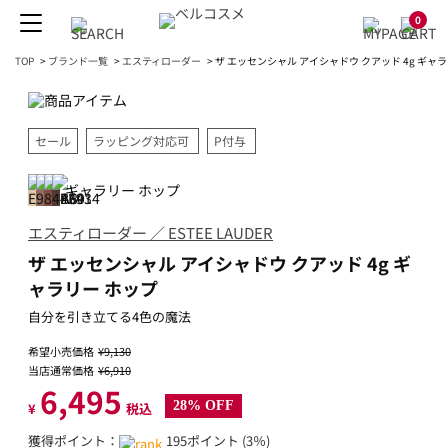
0
TOP
>
ブランド一覧
>
エスティローダー
>
ザ エッセンシャル アイシャドウ クアッド 4g ギャ
セール
ラッピング対応可
P付与
ギャラリー ホップ
エスティローダー ／ ESTEE LAUDER
ザ エッセンシャル アイシャドウ クアッド 4g ギ
ャラリー ホップ
自分を引き立てる4色の魔法
希望小売価格
¥9,130
当店通常価格
¥6,910
6,495
28% OFF
¥
税込
獲得ポイント：
195ポイント (3％)