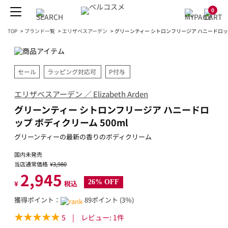
0
TOP
>
ブランド一覧
>
エリザベスアーデン
>
グリーンティー シトロンフリージア ハニードロップ
セール
ラッピング対応可
P付与
エリザベスアーデン ／ Elizabeth Arden
グリーンティー シトロンフリージア ハニードロ
ップ ボディクリーム 500ml
グリーンティーの最新の香りのボディクリーム
国内未発売
当店通常価格
¥3,980
2,945
26% OFF
¥
税込
獲得ポイント：
89ポイント (3％)
5
|
レビュー:
1
件