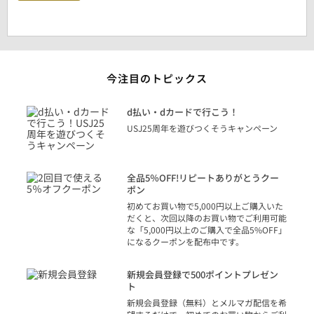
今注目のトピックス
に
d払い・dカードで行こう！
り
USJ25周年を遊びつくそうキャンペーン
トを
決済
話
全品5％OFF!リピートありがとうクー
での
ポン
の方
初めてお買い物で5,000円以上ご購入いた
だくと、次回以降のお買い物でご利用可能
な「5,000円以上のご購入で全品5%OFF」
になるクーポンを配布中です。
り
アカ
新規会員登録で500ポイントプレゼン
ジッ
ト
物で
新規会員登録（無料）とメルマガ配信を希