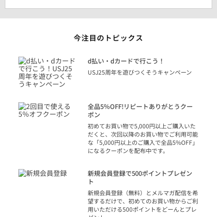
今注目のトピックス
に
d払い・dカードで行こう！
り
USJ25周年を遊びつくそうキャンペーン
トを
決済
話
全品5％OFF!リピートありがとうクー
での
ポン
の方
初めてお買い物で5,000円以上ご購入いた
だくと、次回以降のお買い物でご利用可能
な「5,000円以上のご購入で全品5%OFF」
になるクーポンを配布中です。
り
アカ
新規会員登録で500ポイントプレゼン
ジッ
ト
物で
新規会員登録（無料）とメルマガ配信を希
望するだけで、初めてのお買い物からご利
用いただける500ポイントをどーんとプレ