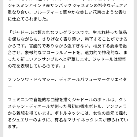
ジャスミンとインド産サンバック ジャスミンの希少なデュオと
重なり合い、フルーティーで華やかな美しい花束のような香り
に仕立てられました。
「ジャドールは類まれなフレグランスです。生まれ持った気品
を保ちながらも、さりげなく寄り添い、魅了することができる
からです。官能的でありながら強すぎない。相反する要素を融
合させ、象徴的なフローラルノートを、魅力的で神秘的な、ま
ったく新しいアンサンブルへと昇華します。ジャドールは架空
の花を表現しているのです。」
フランソワ・ドゥマシー、ディオールパフューマークリエイタ
ー
フェミニンで官能的な曲線を描くジャドールのボトルは、クリ
スチャン・ディオールが創った最初の香水ボトル、アンフォラ
から着想を得ています。ボトルネックには、女性の首元で揺れ
るジュエリーのように、有名なマサイ ネックレスが飾られてい
ます。