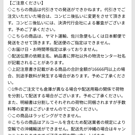
【ご注意ください】
◇こちらの商品は代引きでの発送ができかねます。代引きでご
注文いただいた場合は、コンビニ後払いに変更をさせて頂きま
す。コンビニ後払いには、決済代行会社による審査がございま
す。予めご了承ください。
◇こちらの商品は、ヤマト運輸、佐川急便もしくは日本郵便で
発送をさせて頂きます。配送便のご指定はできません。
◇お届け日・お時間帯指定は承っておりません。
◇配送伝票の依頼主名、納品書に弊社以外の物流センター社名
が記載されることがあります。
◇上記注意書き記載がある商品の合計金額が16666円以上の場
合、別途手数料が発生する場合があります。予めご了承くださ
い。
◇1件のご注文でも倉庫が異なる場合や配送用箱の関係で荷物
を分割して配送する場合がございます。予めご了承ください。
また、明細書は分割してそれぞれの荷物に同梱されますが手数
料等の変更はございませんのでご安心ください。
◇この商品はラッピングができません。
※こちらの商品はアルコールを含むため配送業者の規定により
空輸での沖縄輸送ができません。配送先が沖縄の場合はキャン