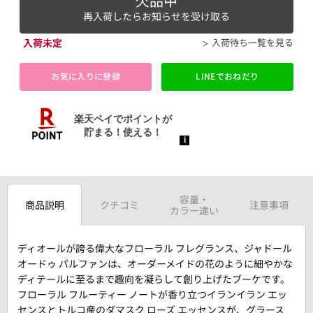
欠品中
再入荷したらお知らせを受け取る
入荷未定
入荷待ち一覧を見る
お気に入りに登録
LINEでおねだり
容量・
商品説明
クチコミ
注意事項
カラー違い
ディオールが誇る偉大なフローラル フレグランス、ジャドール
オードゥ パルファンは、オーダーメイドの花のように細やかな
ディテールに至るまで趣向を凝らして創り上げたブーケです。
フローラル フルーティー ノートが香り立つイランイラン エッ
センスとトルコ産のダマスク ローズ エッセンスが、グラース