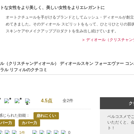
トな女性をより美しく、美しい女性をよりエレガントに
オートクチュールを手がけるブランドとしてムッシュ・ディオールが創立時から完璧
めてきました。そのディオール スピリットをもって、ひとりひとりの肌
スキンケアやメイクアッププロダクトを生み出し続けています。
ディオール（クリスチャンディオ
ル（クリスチャンディオール） ディオールスキン フォーエヴァー コンパク
ラル リフィルのクチコミ
4.5点
全2件
ク
感じられた効能：
崩れにくい
ベルコスメで
いただくと、
カバー力
カバー力
ト！
1件
0