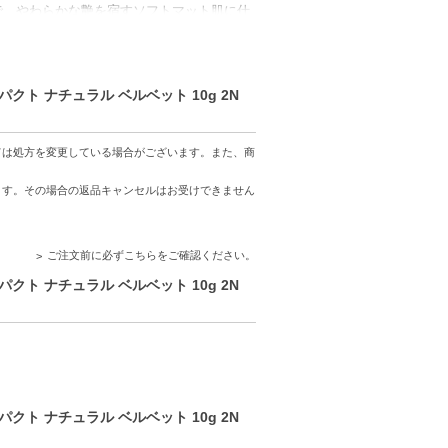
で、やわらかな艶を宿すソフトマット肌に仕
・擦れに強く、24時間つけたての仕上がり
ーエヴァー フルイド」をお使いの上からフ
ト ナチュラル ベルベット 10g 2N
ては処方を変更している場合がございます。また、商
ます。その場合の返品キャンセルはお受けできません
能。
ご注文前に必ずこちらをご確認ください。
ト ナチュラル ベルベット 10g 2N
ト ナチュラル ベルベット 10g 2N