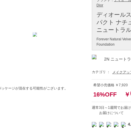
ブランド：
ディオール（
Dior
ディオールス
パクト ナチュ
ニュートラル
Forever Natural Velv
Foundation
2N ニュート
カテゴリ ：
メイクアッ
希望小売価格 ￥7,920
パッケージが混在する可能性がございます。
16%OFF
￥
通常3日～1週間でお届け
お届けについて
4