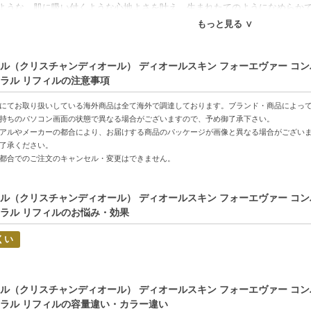
ような、肌に吸い付くような心地よさを叶え、生まれたてのようになめらか
。パウダー史上初の色移りしないトランスファープルーフ処方。蒸れ・くすみ
もっと見る ∨
す。ファンデーションとしてのご使用はもちろん、「ディオールスキン フォ
ングパウダーとしても使用できます。
ル（クリスチャンディオール） ディオールスキン フォーエヴァー コンパク
ラル リフィルの注意事項
好適品】
にてお取り扱いしている海外商品は全て海外で調達しております。ブランド・商品によっ
特徴】
持ちのパソコン画面の状態で異なる場合がございますので、予め御了承下さい。
アルやメーカーの都合により、お届けする商品のパッケージが画像と異なる場合がござい
成分-90%自然由来成分を配合し、肌に優しい使用感を実現。
了承ください。
24時間つけたての仕上がりが続くトランスファープルーフ処方。
都合でのご注文のキャンセル・変更はできません。
ファンデーションとしてはもちろん、フィニッシングパウダーとしても使用可
ル（クリスチャンディオール） ディオールスキン フォーエヴァー コンパク
方へおすすめ】
ラル リフィルのお悩み・効果
仕上がりで自然な艶を求める方
用時でも肌感をキープしたい方
くい
C:3348901609067】
ル（クリスチャンディオール） ディオールスキン フォーエヴァー コンパク
ラル リフィルの容量違い・カラー違い