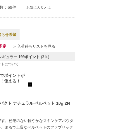
数：69件
お気に入りとは
知らせ希望
予定
入荷待ちリストを見る
レギュラー
199ポイント
(3％)
ントについて
ト ナチュラル ベルベット 10g 2N
です。粉感のない軽やかなスキンケアパウダ
ー。まるで上質なベルベットのファブリック