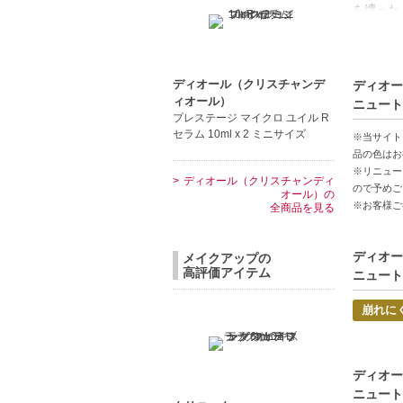
を纏った
上げます
が続きま
ィニッシ
ディオール（クリスチャンデ
ディオー
ィオール）
ニュート
【ギフト
プレステージ マイクロ ユイル R
セラム 10ml x 2 ミニサイズ
※当サイト
【商品の
品の色はお
※リニュー
自然由来
ディオール（クリスチャンディ
ので予めご
オール）の
持続力-
※お客様ご
全商品を見る
多用途-
ディオー
【こんな
メイクアップの
高評価アイテム
ニュート
軽やかな
マスク着
崩れに
【JAN/UP
ディオー
ニュート