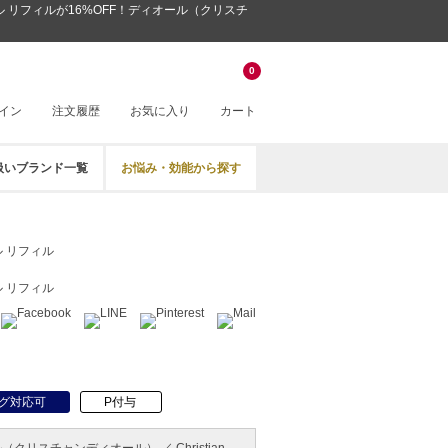
ル リフィルが16%OFF！ディオール（クリスチ
0
イン
注文履歴
お気に入り
カート
扱いブランド一覧
お悩み・効能から探す
ル リフィル
ル リフィル
グ対応可
P付与