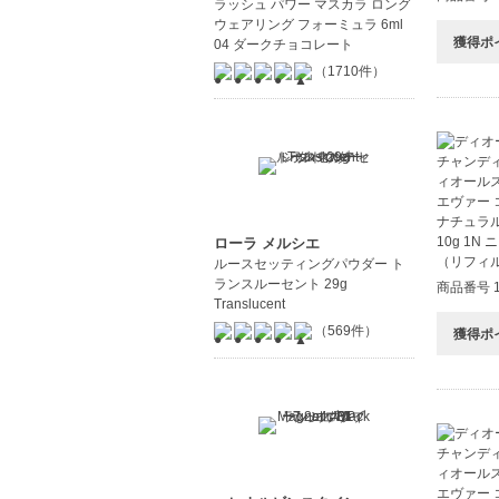
ラッシュ パワー マスカラ ロング
ウェアリング フォーミュラ 6ml
獲得ポ
04 ダークチョコレート
（1710件）
ローラ メルシエ
ルースセッティングパウダー ト
ランスルーセント 29g
商品番号 1
Translucent
（569件）
獲得ポ