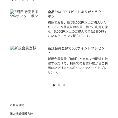
トを
決済
話
全品5％OFF!リピートありがとうクー
での
ポン
の方
初めてお買い物で5,000円以上ご購入いた
だくと、次回以降のお買い物でご利用可能
な「5,000円以上のご購入で全品5%OFF」
になるクーポンを配布中です。
り
アカ
新規会員登録で500ポイントプレゼン
ジッ
ト
物で
新規会員登録（無料）とメルマガ配信を希
望するだけで、初めてのお買い物からご利
用いただける500ポイントをどーんとプレ
ゼント。
ご利用規約
個人情報保護方針