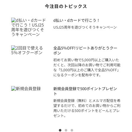
今注目のトピックス
に
d払い・dカードで行こう！
り
USJ25周年を遊びつくそうキャンペーン
トを
決済
話
全品5％OFF!リピートありがとうクー
での
ポン
の方
初めてお買い物で5,000円以上ご購入いた
だくと、次回以降のお買い物でご利用可能
な「5,000円以上のご購入で全品5%OFF」
になるクーポンを配布中です。
り
アカ
新規会員登録で500ポイントプレゼン
ジッ
ト
物で
新規会員登録（無料）とメルマガ配信を希
望するだけで、初めてのお買い物からご利
用いただける500ポイントをどーんとプレ
ゼント。