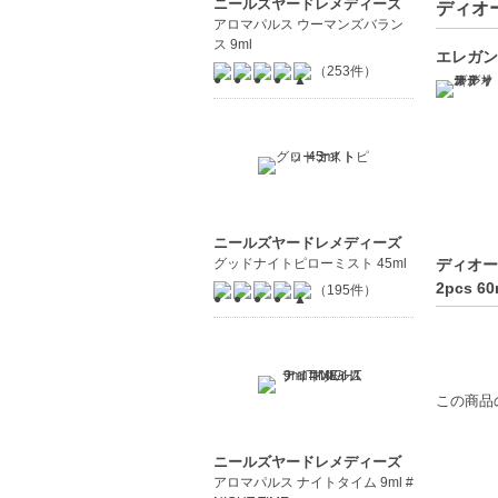
ニールズヤードレメディーズ
ディオー
アロマパルス ウーマンズバラン
【商品の
ス 9ml
エレガン
洗練され
（253件）
多彩な色
持続性に
【こんな
贈り物を
香りやメ
ニールズヤードレメディーズ
【JAN/UP
ディオー
グッドナイトピローミスト 45ml
2pcs
（195件）
この商品
ニールズヤードレメディーズ
アロマパルス ナイトタイム 9ml #