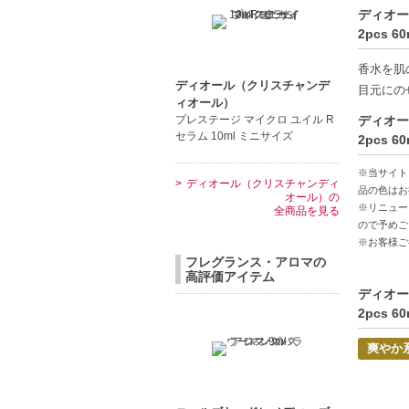
ベースノ
ディオー
COO: 
2pcs
ドが揃っ
豊かな発
香水を肌
ベルベッ
ディオール（クリスチャンデ
目元にの
ィオール）
柔らかく
プレステージ マイクロ ユイル R
ディオー
お好みに
セラム 10ml ミニサイズ
2pcs
COO: 韓
賞味期限: 
※当サイト
ディオール（クリスチャンディ
品の色はお
オール）の
※リニュー
【ご注意
全商品を見る
ので予めご
◇こちら
※お客様ご
コンビニ
フレグランス・アロマの
◇こちら
高評価アイテム
ディオー
◇お届け
2pcs
◇配送伝
◇上記注
爽やか
◇1件の
明細書は
◇この商