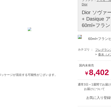
ブランド：
ディオール（
Dior
Dior ソヴ
+ Dasiqu
60ml+フ
60ml+フラ
カテゴリ ：
フレグラン
香水（メ
国内未発売
8,402
￥
パッケージが混在する可能性がございます。
通常3日～1週間でお届け
お届けについて
お気に入り登録