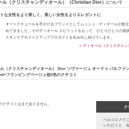
ル（クリスチャンディオール）（Christian Dior）
について
特徴】
トな女性をより美しく、美しい女性をよりエレガントに
た香り-ディオールのサヴァージュは、ほのかにスパイシーでクリーンな印象
展開-Dasiqueのアイシャドウパレットは、日常使いから特別なシーンまでご
オートクチュールを手がけるブランドとしてムッシュ・ディオールが創立時から完璧
優れたテクスチャー-ブレンドしやすい質感で、長時間の美しさをサポートし
めてきました。そのディオール スピリットをもって、ひとりひとりの肌
スキンケアやメイクアッププロダクトを生み出し続けています。
方へおすすめ】
ディオール（クリスチャンディオ
探している方
イクにこだわりを持つ男性
C:36354480166】
ル（クリスチャンディオール） Dior ソヴァージュ オードゥ パルファン + 
 60ml+フランピングベージュ他3色のクチコミ
のクチコミはまだありません。
ク
ベルコスメで
いただくと、