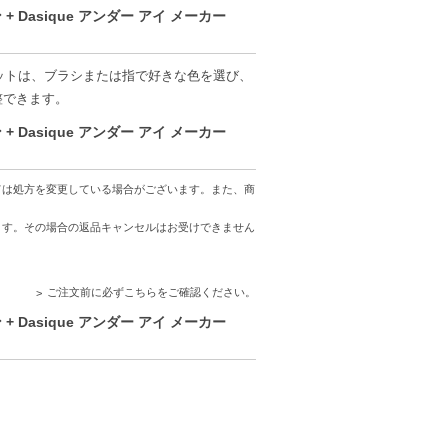
を楽しむことができます。
Dasique アンダー アイ メーカー
アイシャドウパレットで、魅力的な9色のシェー
す。
パレットは、ブラシまたは指で好きな色を選び、
異なる質感が楽しめます。
整できます。
Dasique アンダー アイ メーカー
ては処方を変更している場合がございます。また、商
ます。その場合の返品キャンセルはお受けできません
、コンビニ後払いに変更をさせて頂きます。
ご注文前に必ずこちらをご確認ください。
。配送便のご指定はできません。
Dasique アンダー アイ メーカー
ります。
する場合があります。予めご了承ください。
がございます。予めご了承ください。また、
でご安心ください。