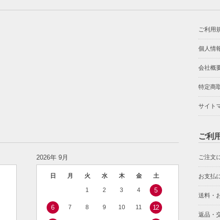
ご利用
個人情
会社概
特定商
サイト
ご利
2026年 9月
ご注文
日
月
火
水
木
金
土
お支払
1
2
3
4
5
送料・
6
7
8
9
10
11
12
返品・