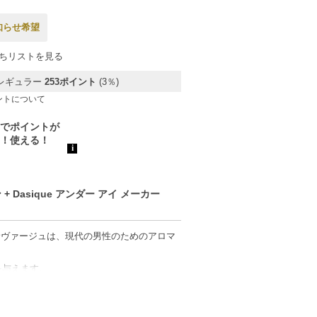
知らせ希望
ちリストを見る
レギュラー
253ポイント
(3％)
ントについて
Dasique アンダー アイ メーカー
のサヴァージュは、現代の男性のためのアロマ
を与えます。
で魅力的な香りを引き立てます。
チョリが広がり、深みを与えます。