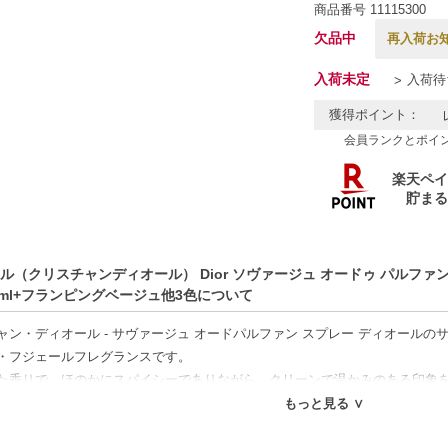
商品番号
11115300
欠品中
再入荷お
入荷未定
入荷待
獲得ポイント：
会員ランクとポイ
ル（クリスチャンディオール） Dior ソヴァージュ オードゥ パルファン + 
 60ml+フランピングベージュ他3色について
ャン・ディオール - サヴァージュ オードパルファン スプレー ディオール
・フジェールフレグランスです。
た香りで、ほのかにスパイシーでありながら、クリーンで温かみのある印象
ートには四川胡椒とカラブリアンベルガモットが使用されており、まろやか
もっと見る ∨
ートにはゼラニウム、ラベンダー、エレミ、ピンクペッパー、ベチバー、パ