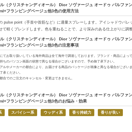
ートにはシダーウッド、ラブダナム、アンブロキシンがあり、長く続く余韻
ル（クリスチャンディオール） Dior ソヴァージュ オードゥ パルファン + 
フランス ダシック - シャドウパレット - # アンダーアイメーカー ビガンの
 60ml+フランピングベージュ他3色の使用方法
ています。
色を提供し、様々なルックや日常使いに対応できるバリエーションがありま
の pulse point（手首や首筋など）に適量スプレーします。アイシャドウ
ト、カシミアマット、マルチマット、グラムシマー、グリッターボムなど、
せて軽くブレンドします。色を重ねることで、より深みのある仕上がりに調
ブレンドしやすいテクスチャーで、よれにくく、長時間持続します。
ル（クリスチャンディオール） Dior ソヴァージュ オードゥ パルファン + 
合わせて選べる豊富なカラー展開です。
 60ml+フランピングベージュ他3色の注意事項
国
2026年2月22日
にてお取り扱いしている海外商品は全て海外で調達しております。ブランド・商品によっ
持ちのパソコン画面の状態で異なる場合がございますので、予め御了承下さい。
アルやメーカーの都合により、お届けする商品のパッケージが画像と異なる場合がござい
ください】
了承ください。
の商品は代引きでの発送ができかねます。代引きでご注文いただいた場合は
都合でのご注文のキャンセル・変更はできません。
後払いには、決済代行会社による審査がございます。予めご了承ください。
の商品は、ヤマト運輸、佐川急便もしくは日本郵便で発送をさせて頂きます
ル（クリスチャンディオール） Dior ソヴァージュ オードゥ パルファン + 
日・お時間帯指定は承っておりません。
 60ml+フランピングベージュ他3色のお悩み・効果
票の依頼主名、納品書に弊社以外の物流センター社名が記載されることがあ
意書き記載がある商品の合計金額が16666円以上の場合、別途手数料が発生
系
スパイシー系
ウッディ系
香り持続力
香りが良い
ご注文でも倉庫が異なる場合や配送用箱の関係で荷物を分割して配送する場合
分割してそれぞれの荷物に同梱されますが手数料等の変更はございませんの
品はラッピングができません。