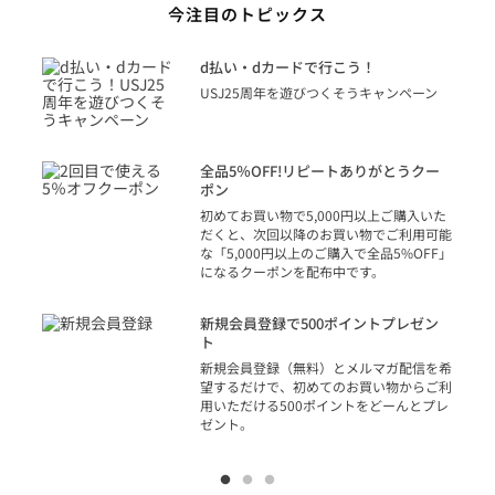
今注目のトピックス
に
d払い・dカードで行こう！
り
USJ25周年を遊びつくそうキャンペーン
トを
決済
話
全品5％OFF!リピートありがとうクー
での
ポン
の方
初めてお買い物で5,000円以上ご購入いた
だくと、次回以降のお買い物でご利用可能
な「5,000円以上のご購入で全品5%OFF」
になるクーポンを配布中です。
り
アカ
新規会員登録で500ポイントプレゼン
ジッ
ト
物で
新規会員登録（無料）とメルマガ配信を希
望するだけで、初めてのお買い物からご利
用いただける500ポイントをどーんとプレ
ゼント。