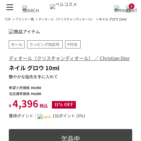
0
TOP
>
ブランド一覧
>
ディオール（クリスチャンディオール）
>
ネイル グロウ 10ml
セール
ラッピング対応可
P付与
ディオール（クリスチャンディオール） ／ Christian Dior
ネイル グロウ 10ml
艶やかな指先を手に入れて
希望小売価格
¥4,950
当店通常価格
¥4,580
4,396
11% OFF
¥
税込
獲得ポイント：
132ポイント (3％)
欠品中